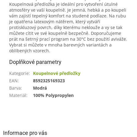
Koupelnová předložka je ideální pro vytvoření útulné
atmosféry ve vaší koupelně. Je jemná, hebká a po koupeli
vám zajistí tepelný komfort na studené podlaze. Na rubu
je opatřena latexovým nátěrem, který vytváří
protiskluzový povrch, díky kterému neklouže a vy se tak
můžete cítit ve své koupelně bezpečně. Doporučujeme
prát na šetrný prací program na 30°C bez použití aviváže.
Vybrat si můžete v mnoha barevných variantách a
oblíbených vzorech.
Doplňkové parametry
Kategorie
:
Koupelnové předložky
EAN
:
8592325169323
Barva
:
Modrá
Materiál
:
100% Polypropylen
Z
á
p
a
Informace pro vás