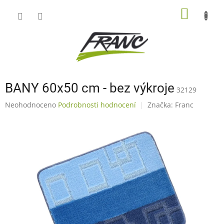
Přejít
NÁKUP
na
obsah
KOŠÍK
BANY 60x50 cm - bez výkroje
32129
Průměrné
Neohodnoceno
Podrobnosti hodnocení
Značka:
Franc
hodnocení
produktu
je
0,0
z
5
hvězdiček.