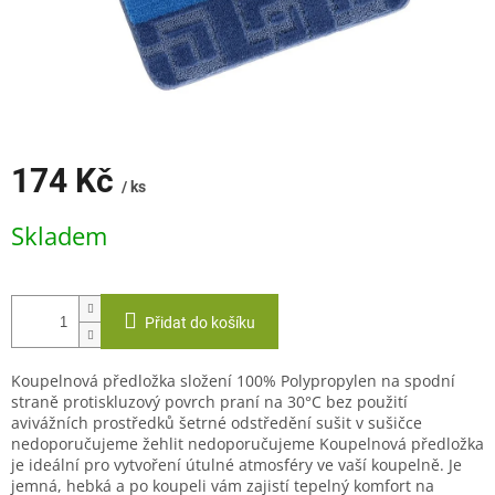
174 Kč
/ ks
Měrná
Skladem
cena:
Přidat do košíku
Koupelnová předložka složení 100% Polypropylen na spodní
straně protiskluzový povrch praní na 30°C bez použití
avivážních prostředků šetrné odstředění sušit v sušičce
nedoporučujeme žehlit nedoporučujeme Koupelnová předložka
je ideální pro vytvoření útulné atmosféry ve vaší koupelně. Je
jemná, hebká a po koupeli vám zajistí tepelný komfort na