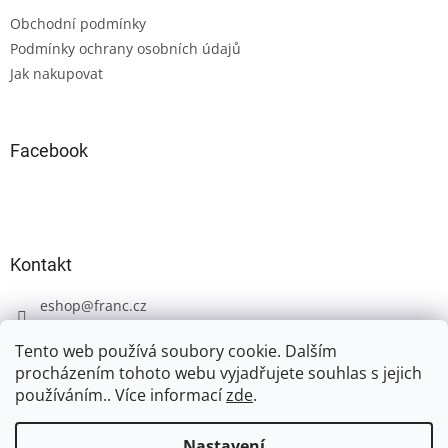
t
Obchodní podmínky
í
Podmínky ochrany osobních údajů
Jak nakupovat
Facebook
Kontakt
eshop
@
franc.cz
+420 606 723 233
Tento web používá soubory cookie. Dalším
procházením tohoto webu vyjadřujete souhlas s jejich
používáním.. Více informací
zde
.
Nastavení