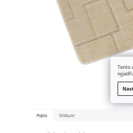
Tento 
vyjadř
Nas
Popis
Diskuze