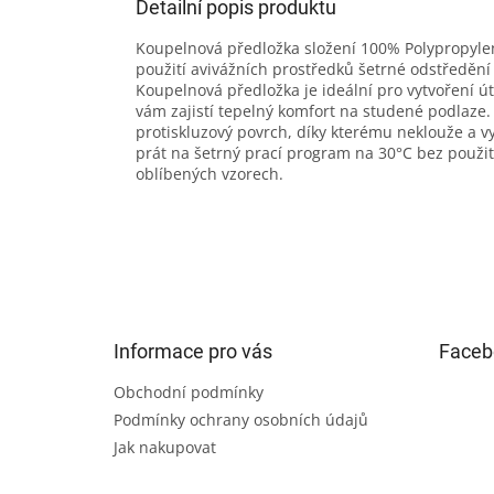
Detailní popis produktu
Koupelnová předložka složení 100% Polypropylen
použití avivážních prostředků šetrné odstředěn
Koupelnová předložka je ideální pro vytvoření ú
vám zajistí tepelný komfort na studené podlaze.
protiskluzový povrch, díky kterému neklouže a 
prát na šetrný prací program na 30°C bez použit
oblíbených vzorech.
Z
á
p
a
t
Informace pro vás
Faceb
í
Obchodní podmínky
Podmínky ochrany osobních údajů
Jak nakupovat