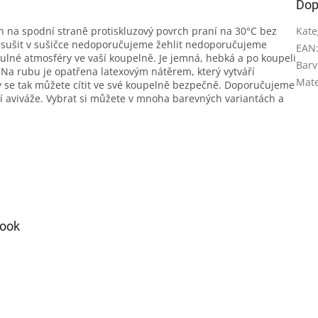
Dop
 na spodní straně protiskluzový povrch praní na 30°C bez
Kate
í sušit v sušičce nedoporučujeme žehlit nedoporučujeme
EAN
tulné atmosféry ve vaší koupelně. Je jemná, hebká a po koupeli
Barv
 Na rubu je opatřena latexovým nátěrem, který vytváří
Mate
vy se tak můžete cítit ve své koupelně bezpečně. Doporučujeme
í aviváže. Vybrat si můžete v mnoha barevných variantách a
ook