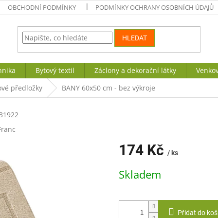
OBCHODNÍ PODMÍNKY
PODMÍNKY OCHRANY OSOBNÍCH ÚDAJŮ
HLEDAT
hnika
Bytový textil
Záclony a dekorační látky
Venkov
vé předložky
BANY 60x50 cm - bez výkroje
31922
Franc
174 Kč
/ ks
Měrná
Skladem
cena:
Přidat do koš