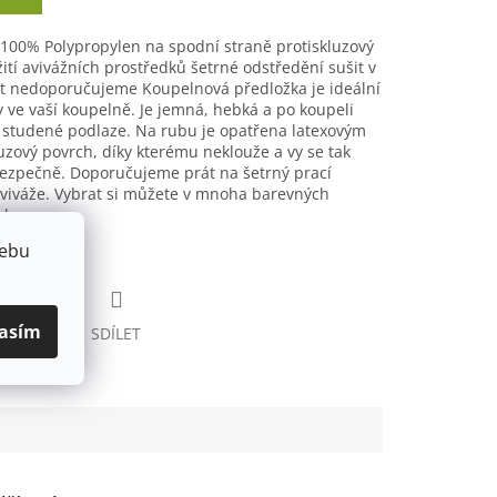
100% Polypropylen na spodní straně protiskluzový
tí avivážních prostředků šetrné odstředění sušit v
t nedoporučujeme Koupelnová předložka je ideální
 ve vaší koupelně. Je jemná, hebká a po koupeli
a studené podlaze. Na rubu je opatřena latexovým
luzový povrch, díky kterému neklouže a vy se tak
bezpečně. Doporučujeme prát na šetrný prací
aviváže. Vybrat si můžete v mnoha barevných
ch.
webu
asím
HLÍDAT
SDÍLET