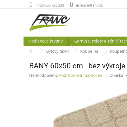
Přejít
+420 606 723 233
eshop@franc.cz
na
obsah
Podlahové krytiny
Garnýže, rolety a stínící tec
Domů
Bytový textil
Koupelna
Koupelno
BANY 60x50 cm - bez výkroje
Průměrné
Neohodnoceno
Podrobnosti hodnocení
Značka:
hodnocení
produktu
je
0,0
z
5
hvězdiček.