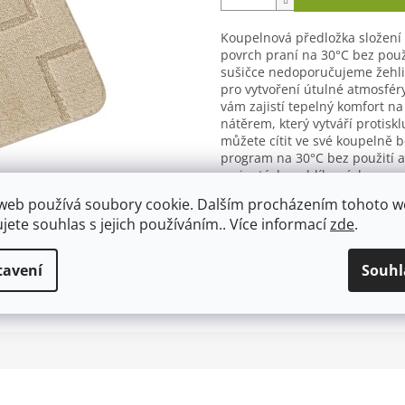
Koupelnová předložka složení 
povrch praní na 30°C bez použi
sušičce nedoporučujeme žehli
pro vytvoření útulné atmosféry
vám zajistí tepelný komfort n
nátěrem, který vytváří protisk
můžete cítit ve své koupelně 
program na 30°C bez použití 
variantách a oblíbených vzore
Detailní informace
web používá soubory cookie. Dalším procházením tohoto 
ujete souhlas s jejich používáním.. Více informací
zde
.
tavení
Souhl
TISK
ZEPTAT SE