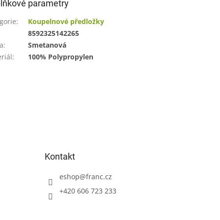
lňkové parametry
gorie
:
Koupelnové předložky
:
8592325142265
a
:
Smetanová
riál
:
100% Polypropylen
Kontakt
eshop
@
franc.cz
+420 606 723 233