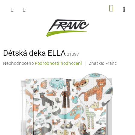
Přejít
NÁKUP
na
obsah
KOŠÍK
Dětská deka ELLA
31397
Průměrné
Neohodnoceno
Podrobnosti hodnocení
Značka:
Franc
hodnocení
produktu
je
0,0
z
5
hvězdiček.