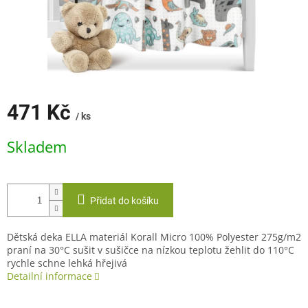
471 Kč
/ ks
Měrná
Skladem
cena:
Přidat do košíku
Dětská deka ELLA materiál Korall Micro 100% Polyester 275g/m2
praní na 30°C sušit v sušičce na nízkou teplotu žehlit do 110°C
rychle schne lehká hřejivá
Detailní informace