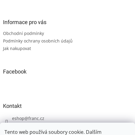
Z
á
p
a
Informace pro vás
t
Obchodní podmínky
í
Podmínky ochrany osobních údajů
Jak nakupovat
Facebook
Kontakt
eshop
@
franc.cz
+420 606 723 233
Tento web používá soubory cookie. Dalším