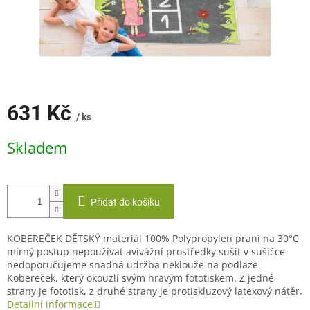
631 Kč
/ ks
Měrná
Skladem
cena:
Přidat do košíku
KOBEREČEK DĚTSKÝ materiál 100% Polypropylen praní na 30°C
mírný postup nepoužívat avivážní prostředky sušit v sušičce
nedoporučujeme snadná udržba neklouže na podlaze
Kobereček, který okouzlí svým hravým fototiskem. Z jedné
strany je fototisk, z druhé strany je protiskluzový latexový nátěr.
Detailní informace