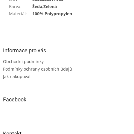
Barva
:
Šedá,Zelená
Materiál
:
100% Polypropylen
Z
á
p
a
Informace pro vás
t
Obchodní podmínky
í
Podmínky ochrany osobních údajů
Jak nakupovat
Facebook
Kontakt