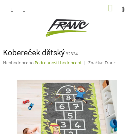
Přejít
NÁKUP
na
obsah
KOŠÍK
Kobereček dětský
32324
Průměrné
Neohodnoceno
Podrobnosti hodnocení
Značka:
Franc
hodnocení
produktu
je
0,0
z
5
hvězdiček.