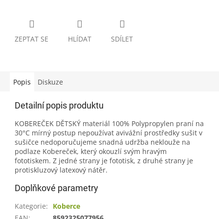
ZEPTAT SE
HLÍDAT
SDÍLET
Popis
Diskuze
Detailní popis produktu
KOBEREČEK DĚTSKÝ materiál 100% Polypropylen praní na
30°C mírný postup nepoužívat avivážní prostředky sušit v
sušičce nedoporučujeme snadná udržba neklouže na
podlaze Kobereček, který okouzlí svým hravým
fototiskem. Z jedné strany je fototisk, z druhé strany je
protiskluzový latexový nátěr.
Doplňkové parametry
Kategorie
:
Koberce
EAN
:
8592325077956