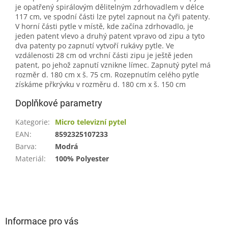
je opatřený spirálovým dělitelným zdrhovadlem v délce
117 cm, ve spodní části lze pytel zapnout na čyři patenty.
V horní části pytle v místě, kde začína zdrhovadlo, je
jeden patent vlevo a druhý patent vpravo od zipu a tyto
dva patenty po zapnutí vytvoří rukávy pytle. Ve
vzdálenosti 28 cm od vrchní části zipu je ještě jeden
patent, po jehož zapnutí vznikne límec. Zapnutý pytel má
rozměr d. 180 cm x š. 75 cm. Rozepnutím celého pytle
získáme přkrývku v rozměru d. 180 cm x š. 150 cm
Doplňkové parametry
Kategorie
:
Micro televizní pytel
EAN
:
8592325107233
Barva
:
Modrá
Materiál
:
100% Polyester
Z
á
p
a
Informace pro vás