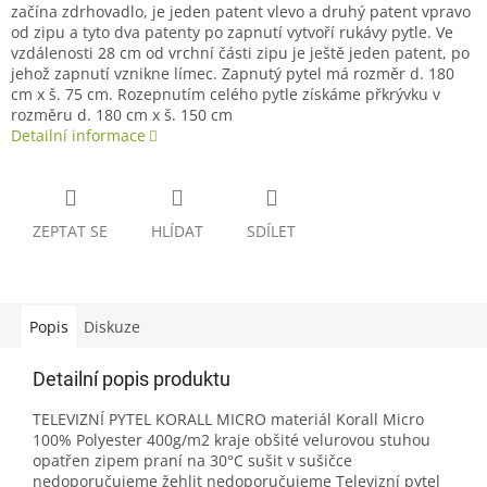
začína zdrhovadlo, je jeden patent vlevo a druhý patent vpravo
od zipu a tyto dva patenty po zapnutí vytvoří rukávy pytle. Ve
vzdálenosti 28 cm od vrchní části zipu je ještě jeden patent, po
jehož zapnutí vznikne límec. Zapnutý pytel má rozměr d. 180
cm x š. 75 cm. Rozepnutím celého pytle získáme přkrývku v
rozměru d. 180 cm x š. 150 cm
Detailní informace
ZEPTAT SE
HLÍDAT
SDÍLET
Popis
Diskuze
Detailní popis produktu
TELEVIZNÍ PYTEL KORALL MICRO materiál Korall Micro
100% Polyester 400g/m2 kraje obšité velurovou stuhou
opatřen zipem praní na 30°C sušit v sušičce
nedoporučujeme žehlit nedoporučujeme Televizní pytel