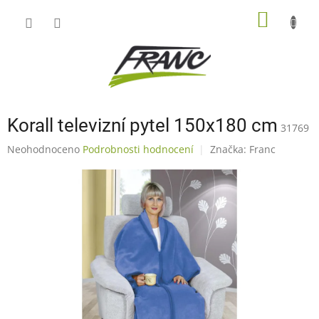
Přejít
NÁKUP
na
obsah
KOŠÍK
Korall televizní pytel 150x180 cm
31769
Průměrné
Neohodnoceno
Podrobnosti hodnocení
Značka:
Franc
hodnocení
produktu
je
0,0
z
5
hvězdiček.