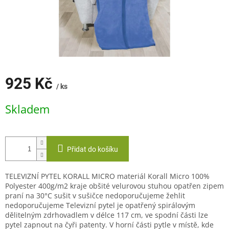
925 Kč
/ ks
Měrná
Skladem
cena:
Přidat do košíku
TELEVIZNÍ PYTEL KORALL MICRO materiál Korall Micro 100%
Polyester 400g/m2 kraje obšité velurovou stuhou opatřen zipem
praní na 30°C sušit v sušičce nedoporučujeme žehlit
nedoporučujeme Televizní pytel je opatřený spirálovým
dělitelným zdrhovadlem v délce 117 cm, ve spodní části lze
pytel zapnout na čyři patenty. V horní části pytle v místě, kde