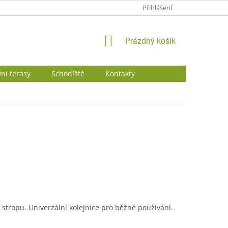
JAK NAKUPOVAT
Přihlášení
NÁKUPNÍ
Prázdný košík
KOŠÍK
ní terasy
Schodiště
Kontakty
 stropu. Univerzální kolejnice pro běžné používání.