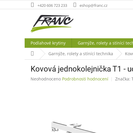
Přejít
+420 606 723 233
eshop@franc.cz
na
obsah
Podlahové krytiny
Garnýže, rolety a stínící tec
Domů
Garnýže, rolety a stínící technika
Kov
Kovová jednokolejnička T1 - u
Průměrné
Neohodnoceno
Podrobnosti hodnocení
Značka:
hodnocení
produktu
je
0,0
z
5
hvězdiček.