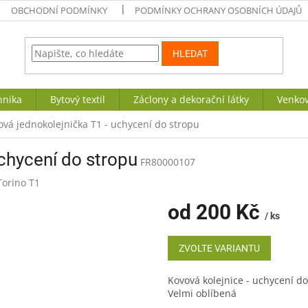
OBCHODNÍ PODMÍNKY
PODMÍNKY OCHRANY OSOBNÍCH ÚDAJŮ
HLEDAT
hnika
Bytový textil
Záclony a dekorační látky
Venkov
ová jednokolejnička T1 - uchycení do stropu
chycení do stropu
FR80000107
Torino T1
od
200 Kč
/ ks
Měrná
cena:
ZVOLTE VARIANTU
Kovová kolejnice - uchycení do
Velmi oblíbená