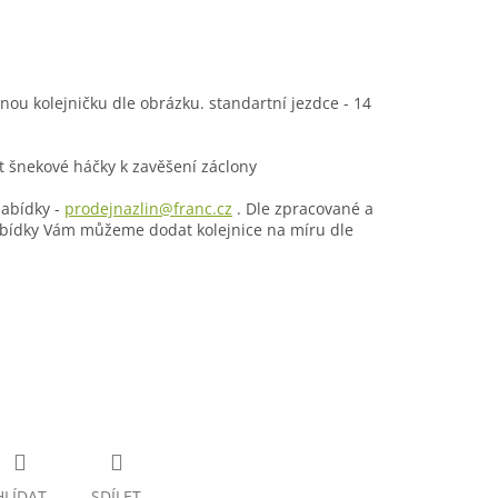
ou kolejničku dle obrázku. standartní jezdce - 14
t šnekové háčky k zavěšení záclony
abídky -
prodejnazlin@franc.cz
. Dle zpracované a
bídky Vám můžeme dodat kolejnice na míru dle
HLÍDAT
SDÍLET