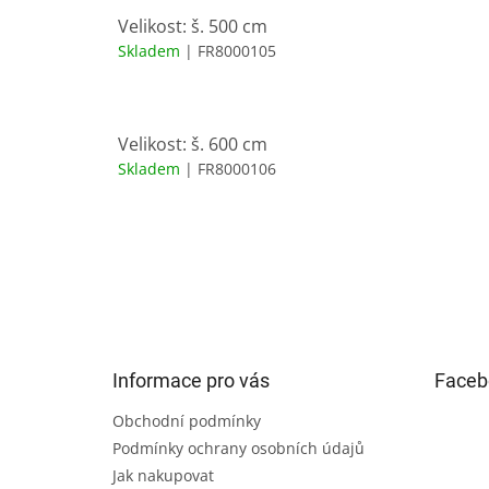
Velikost: š. 500 cm
Skladem
| FR8000105
Velikost: š. 600 cm
Skladem
| FR8000106
Z
á
p
a
t
Informace pro vás
Faceb
í
Obchodní podmínky
Podmínky ochrany osobních údajů
Jak nakupovat