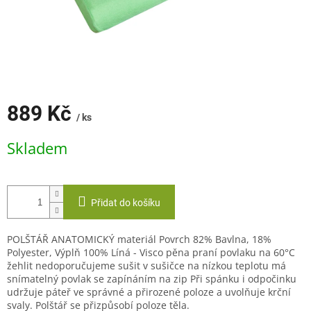
889 Kč
/ ks
Měrná
Skladem
cena:
Přidat do košíku
POLŠTÁŘ ANATOMICKÝ materiál Povrch 82% Bavlna, 18%
Polyester, Výplň 100% Líná - Visco pěna praní povlaku na 60°C
žehlit nedoporučujeme sušit v sušičce na nízkou teplotu má
snímatelný povlak se zapínáním na zip Při spánku i odpočinku
udržuje páteř ve správné a přirozené poloze a uvolňuje krční
svaly. Polštář se přizpůsobí poloze těla.