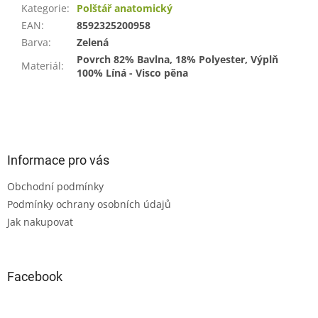
Kategorie
:
Polštář anatomický
EAN
:
8592325200958
Barva
:
Zelená
Povrch 82% Bavlna, 18% Polyester, Výplň
Materiál
:
100% Líná - Visco pěna
Z
á
p
a
Informace pro vás
t
Obchodní podmínky
í
Podmínky ochrany osobních údajů
Jak nakupovat
Facebook