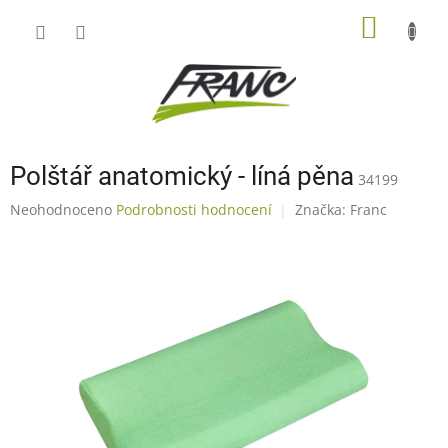
Přejít
NÁKUP
na
obsah
KOŠÍK
Polštář anatomický - líná pěna
34199
Průměrné
Neohodnoceno
Podrobnosti hodnocení
Značka:
Franc
hodnocení
produktu
je
0,0
z
5
hvězdiček.