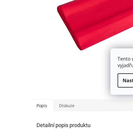
Tento 
vyjadř
Nas
Popis
Diskuze
Detailní popis produktu