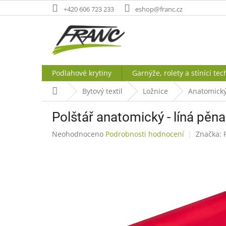
Přejít
+420 606 723 233
eshop@franc.cz
na
obsah
Podlahové krytiny
Garnýže, rolety a stínící tec
Domů
Bytový textil
Ložnice
Anatomický
Polštář anatomický - líná pěna
Průměrné
Neohodnoceno
Podrobnosti hodnocení
Značka:
hodnocení
produktu
je
0,0
z
5
hvězdiček.