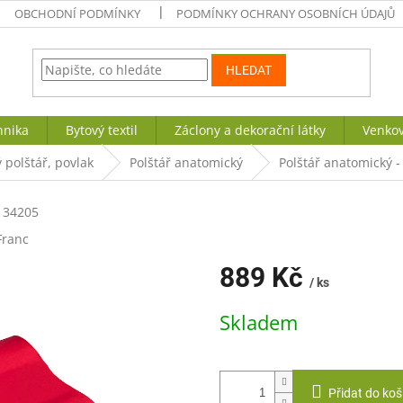
OBCHODNÍ PODMÍNKY
PODMÍNKY OCHRANY OSOBNÍCH ÚDAJŮ
HLEDAT
hnika
Bytový textil
Záclony a dekorační látky
Venkov
 polštář, povlak
Polštář anatomický
Polštář anatomický -
34205
Franc
889 Kč
/ ks
Měrná
Skladem
cena:
Přidat do koš