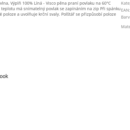
a, Výplň 100% Líná - Visco pěna praní povlaku na 60°C
Kate
u teplotu má snímatelný povlak se zapínáním na zip Při spánku
EAN
 poloze a uvolňuje krční svaly. Polštář se přizpůsobí poloze
Barv
Mate
ook