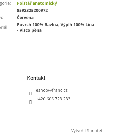
gorie
:
Polštář anatomický
:
8592325200972
a
:
Červená
Povrch 100% Bavlna, Výplň 100% Líná
riál
:
- Visco pěna
Kontakt
eshop
@
franc.cz
+420 606 723 233
Vytvořil Shoptet