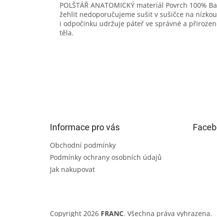
POLŠTÁŘ ANATOMICKÝ materiál Povrch 100% Bavln
žehlit nedoporučujeme sušit v sušičce na nízko
i odpočinku udržuje páteř ve správné a přirozené
těla.
Z
á
p
a
t
Informace pro vás
Faceb
í
Obchodní podmínky
Podmínky ochrany osobních údajů
Jak nakupovat
Copyright 2026
FRANC
. Všechna práva vyhrazena.