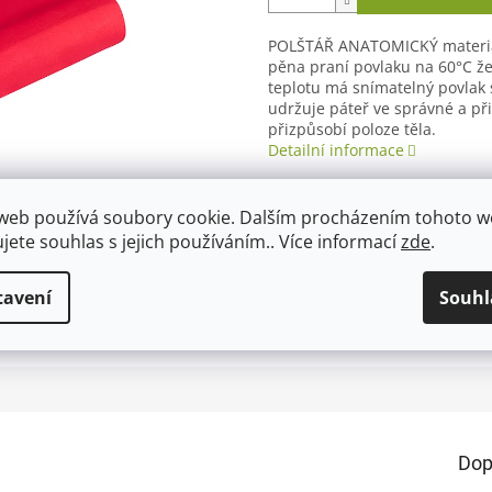
POLŠTÁŘ ANATOMICKÝ materiál 
pěna praní povlaku na 60°C že
teplotu má snímatelný povlak 
udržuje páteř ve správné a při
přizpůsobí poloze těla.
Detailní informace
web používá soubory cookie. Dalším procházením tohoto 
ujete souhlas s jejich používáním.. Více informací
zde
.
TISK
ZEPTAT SE
tavení
Souhl
Dop