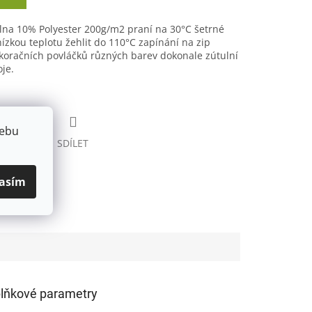
lna 10% Polyester 200g/m2 praní na 30°C šetrné
nízkou teplotu žehlit do 110°C zapínání na zip
koračních povláčků různých barev dokonale zútulní
je.
webu
HLÍDAT
SDÍLET
asím
lňkové parametry