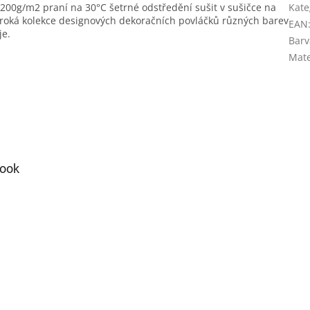
200g/m2 praní na 30°C šetrné odstředění sušit v sušičce na
Kate
Široká kolekce designových dekoračních povláčků různých barev
EAN
je.
Barv
Mate
ook