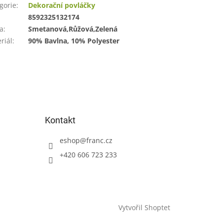
gorie
:
Dekorační povláčky
:
8592325132174
a
:
Smetanová,Růžová,Zelená
riál
:
90% Bavlna, 10% Polyester
Kontakt
eshop
@
franc.cz
+420 606 723 233
Vytvořil Shoptet