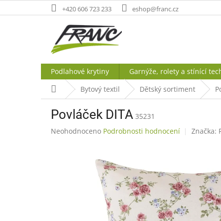
Přejít
+420 606 723 233
eshop@franc.cz
na
obsah
Podlahové krytiny
Garnýže, rolety a stínící tec
Domů
Bytový textil
Dětský sortiment
P
Povláček DITA
35231
Průměrné
Neohodnoceno
Podrobnosti hodnocení
Značka:
hodnocení
produktu
je
0,0
z
5
hvězdiček.