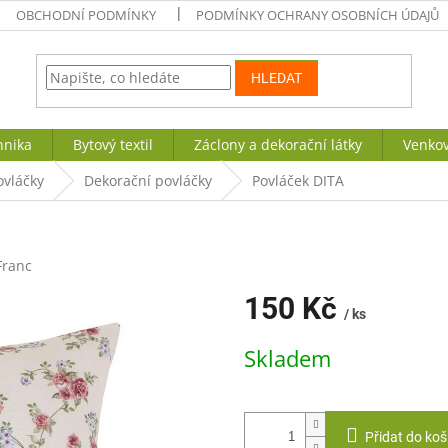
OBCHODNÍ PODMÍNKY
PODMÍNKY OCHRANY OSOBNÍCH ÚDAJŮ
HLEDAT
hnika
Bytový textil
Záclony a dekorační látky
Venkov
ovláčky
Dekorační povláčky
Povláček DITA
Franc
150 Kč
/ ks
Měrná
Skladem
cena:
Přidat do koš