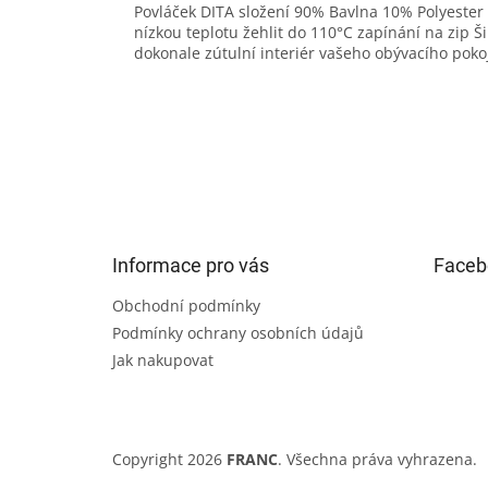
Povláček DITA složení 90% Bavlna 10% Polyester 
nízkou teplotu žehlit do 110°C zapínání na zip 
dokonale zútulní interiér vašeho obývacího poko
Z
á
p
a
t
Informace pro vás
Faceb
í
Obchodní podmínky
Podmínky ochrany osobních údajů
Jak nakupovat
Copyright 2026
FRANC
. Všechna práva vyhrazena.