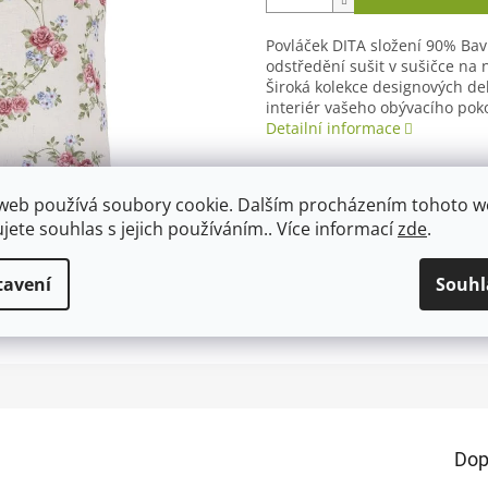
Povláček DITA složení 90% Bav
odstředění sušit v sušičce na 
Široká kolekce designových de
interiér vašeho obývacího poko
Detailní informace
web používá soubory cookie. Dalším procházením tohoto 
TISK
ZEPTAT SE
ujete souhlas s jejich používáním.. Více informací
zde
.
tavení
Souhl
Dop