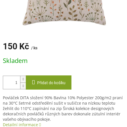
150 Kč
/ ks
Měrná
Skladem
cena:
Přidat do košíku
Povláček DITA složení 90% Bavlna 10% Polyester 200g/m2 praní
na 30°C šetrné odstředění sušit v sušičce na nízkou teplotu
žehlit do 110°C zapínání na zip Široká kolekce designových
dekoračních povláčků různých barev dokonale zútulní interiér
vašeho obývacího pokoje.
Detailní informace