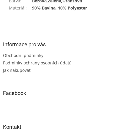
Barva
:
Béžová,Zelená,Oranžová
Materiál
:
90% Bavlna, 10% Polyester
Z
á
p
a
Informace pro vás
t
Obchodní podmínky
í
Podmínky ochrany osobních údajů
Jak nakupovat
Facebook
Kontakt