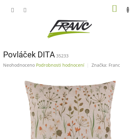
Přejít
NÁKUP
na
obsah
KOŠÍK
Povláček DITA
35233
Průměrné
Neohodnoceno
Podrobnosti hodnocení
Značka:
Franc
hodnocení
produktu
je
0,0
z
5
hvězdiček.