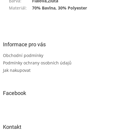
Barva
:
Fialová,Žlutá
Materiál
:
70% Bavlna, 30% Polyester
Z
á
p
a
Informace pro vás
t
Obchodní podmínky
í
Podmínky ochrany osobních údajů
Jak nakupovat
Facebook
Kontakt