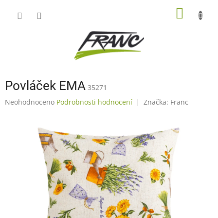
Přejít
NÁKUP
na
obsah
KOŠÍK
Povláček EMA
35271
Průměrné
Neohodnoceno
Podrobnosti hodnocení
Značka:
Franc
hodnocení
produktu
je
0,0
z
5
hvězdiček.