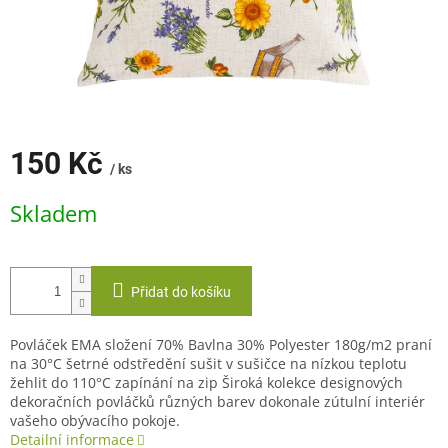
150 Kč
/ ks
Měrná
Skladem
cena:
Přidat do košíku
Povláček EMA složení 70% Bavlna 30% Polyester 180g/m2 praní
na 30°C šetrné odstředění sušit v sušičce na nízkou teplotu
žehlit do 110°C zapínání na zip Široká kolekce designových
dekoračních povláčků různých barev dokonale zútulní interiér
vašeho obývacího pokoje.
Detailní informace