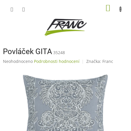
Přejít
NÁKUP
na
obsah
KOŠÍK
Povláček GITA
35248
Průměrné
Neohodnoceno
Podrobnosti hodnocení
Značka:
Franc
hodnocení
produktu
je
0,0
z
5
hvězdiček.