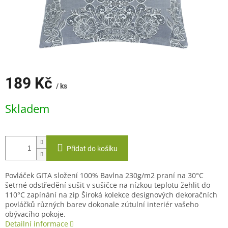
189 Kč
/ ks
Měrná
Skladem
cena:
Přidat do košíku
Povláček GITA složení 100% Bavlna 230g/m2 praní na 30°C
šetrné odstředění sušit v sušičce na nízkou teplotu žehlit do
110°C zapínání na zip Široká kolekce designových dekoračních
povláčků různých barev dokonale zútulní interiér vašeho
obývacího pokoje.
Detailní informace