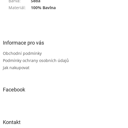
Barva
:
Šedá
Materiál
:
100% Bavlna
Z
á
p
a
Informace pro vás
t
Obchodní podmínky
í
Podmínky ochrany osobních údajů
Jak nakupovat
Facebook
Kontakt