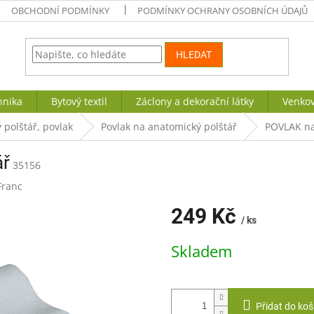
OBCHODNÍ PODMÍNKY
PODMÍNKY OCHRANY OSOBNÍCH ÚDAJŮ
HLEDAT
hnika
Bytový textil
Záclony a dekorační látky
Venkov
 polštář, povlak
Povlak na anatomický polštář
POVLAK na
ář
35156
Franc
249 Kč
/ ks
Měrná
Skladem
cena:
Přidat do koš