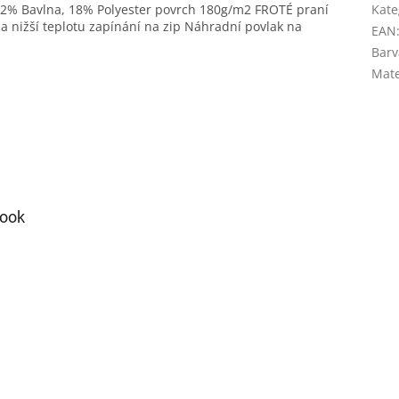
82% Bavlna, 18% Polyester povrch 180g/m2 FROTÉ praní
Kate
na nižší teplotu zapínání na zip Náhradní povlak na
EAN
Barv
Mate
ook