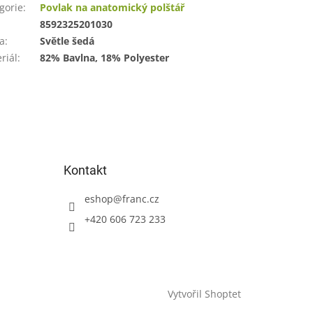
gorie
:
Povlak na anatomický polštář
:
8592325201030
a
:
Světle šedá
riál
:
82% Bavlna, 18% Polyester
Kontakt
eshop
@
franc.cz
+420 606 723 233
Vytvořil Shoptet