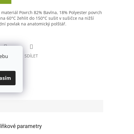
 materiál Povrch 82% Bavlna, 18% Polyester povrch
a 60°C žehlit do 150°C sušit v sušičce na nižší
dní povlak na anatomický polštář.
webu
HLÍDAT
SDÍLET
asím
lňkové parametry