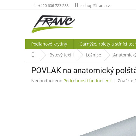
Přejít
+420 606 723 233
eshop@franc.cz
na
obsah
Podlahové krytiny
Garnýže, rolety a stínící tec
Domů
Bytový textil
Ložnice
Anatomický
POVLAK na anatomický polšt
Průměrné
Neohodnoceno
Podrobnosti hodnocení
Značka:
hodnocení
produktu
je
0,0
z
5
hvězdiček.