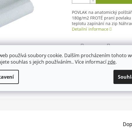
POVLAK na anatomický polštář
180g/m2 FROTÉ praní povlaku n
teplotu zapínání na zip Náhra
Detailní informace
web používá soubory cookie. Dalším procházením tohoto 
TISK
ZEPTAT SE
ujete souhlas s jejich používáním.. Více informací
zde
.
tavení
Souhl
Dop