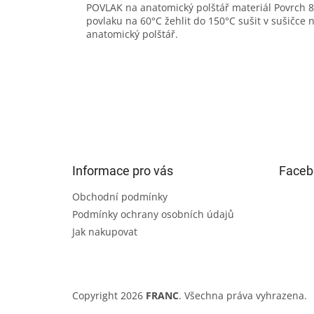
POVLAK na anatomický polštář materiál Povrch 
povlaku na 60°C žehlit do 150°C sušit v sušičce 
anatomický polštář.
Z
á
p
a
t
Informace pro vás
Faceb
í
Obchodní podmínky
Podmínky ochrany osobních údajů
Jak nakupovat
Copyright 2026
FRANC
. Všechna práva vyhrazena.