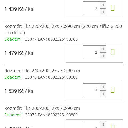
Do 
1 439 Kč
/ ks
Rozměr: 1ks 220x200, 2ks 70x90 cm (220 cm šířka x 200
cm délka)
Skladem
| 33077
EAN:
8592325198965
Do 
1 479 Kč
/ ks
Rozměr: 1ks 240x200, 2ks 70x90 cm
Skladem
| 33078
EAN:
8592325199009
Do 
1 539 Kč
/ ks
Rozměr: 1ks 200x200, 2ks 70x90 cm
Skladem
| 33075
EAN:
8592325198880
Do 