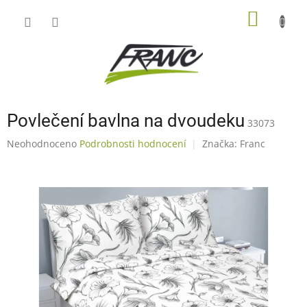
Přejít
NÁKUP
na
obsah
KOŠÍK
Povlečení bavlna na dvoudeku
33073
Průměrné
Neohodnoceno
Podrobnosti hodnocení
Značka:
Franc
hodnocení
produktu
je
0,0
z
5
hvězdiček.