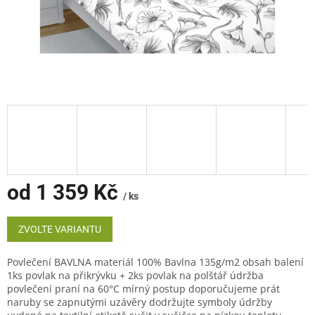
od
1 359 Kč
/ ks
Měrná
cena:
ZVOLTE VARIANTU
Povlečení BAVLNA materiál 100% Bavlna 135g/m2 obsah balení
1ks povlak na přikrývku + 2ks povlak na polštář údržba
povlečení praní na 60°C mírný postup doporučujeme prát
naruby se zapnutými uzávěry dodržujte symboly údržby