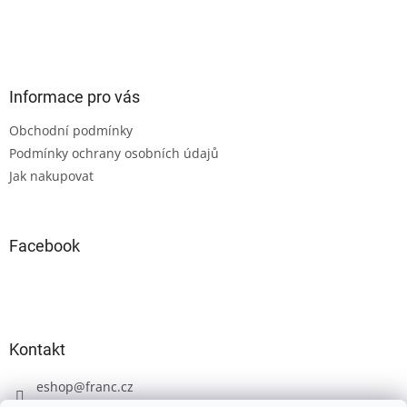
Z
á
p
a
Informace pro vás
t
Obchodní podmínky
í
Podmínky ochrany osobních údajů
Jak nakupovat
Facebook
Kontakt
eshop
@
franc.cz