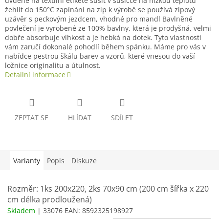
uvdené na textilní etiketě sušit v sušičce na nízkou teplotu
žehlit do 150°C zapínání na zip k výrobě se používá zipový
uzávěr s peckovým jezdcem, vhodné pro mandl Bavlněné
povlečení je vyrobené ze 100% bavlny, která je prodyšná, velmi
dobře absorbuje vlhkost a je hebká na dotek. Tyto vlastnosti
vám zaručí dokonalé pohodlí během spánku. Máme pro vás v
nabídce pestrou škálu barev a vzorů, které vnesou do vaší
ložnice originalitu a útulnost.
Detailní informace
ZEPTAT SE
HLÍDAT
SDÍLET
Varianty
Popis
Diskuze
Rozměr: 1ks 200x220, 2ks 70x90 cm (200 cm šířka x 220
cm délka prodloužená)
Skladem
| 33076
EAN:
8592325198927