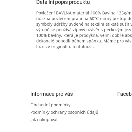
Detailní popis produktu
Povlečení BAVLNA materiál 100% Bavlna 135g/m2 
údržba povlečení praní na 60°C mírný postup d
symboly údržby uvdené na textilní etiketě sušit 
výrobě se používá zipový uzávěr s peckovým je
100% bavlny, která je prodyšná, velmi dobře abso
dokonalé pohodlí během spánku. Máme pro vás v 
ložnice originalitu a útulnost.
Z
á
p
a
t
Informace pro vás
Faceb
í
Obchodní podmínky
Podmínky ochrany osobních údajů
Jak nakupovat