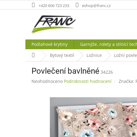
Přejít
+420 606 723 233
eshop@franc.cz
na
obsah
Podlahové krytiny
Garnýže, rolety a stínící tec
Domů
Bytový textil
Ložnice
Ložní povl
Povlečení bavlněné
34226
Průměrné
Neohodnoceno
Podrobnosti hodnocení
Značka:
hodnocení
produktu
je
0,0
z
5
hvězdiček.