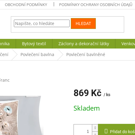
OBCHODNÍ PODMÍNKY
PODMÍNKY OCHRANY OSOBNÍCH ÚDAJŮ
HLEDAT
hnika
Bytový textil
Záclony a dekorační látky
Venkov
ečení
Povlečení bavlna
Povlečení bavlněné
Franc
869 Kč
/ ks
Měrná
Skladem
cena:
Přidat do koš