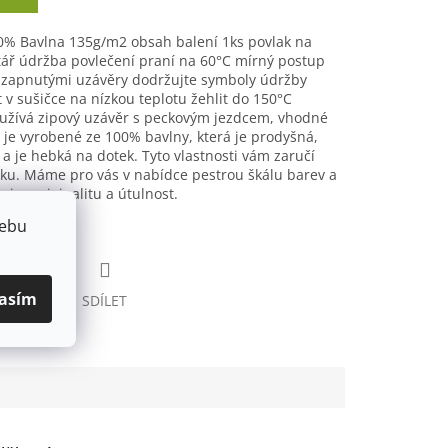
0% Bavlna 135g/m2 obsah balení 1ks povlak na
štář údržba povlečení praní na 60°C mírný postup
 zapnutými uzávěry dodržujte symboly údržby
t v sušičce na nízkou teplotu žehlit do 150°C
oužívá zipový uzávěr s peckovým jezdcem, vhodné
je vyrobené ze 100% bavlny, která je prodyšná,
a je hebká na dotek. Tyto vlastnosti vám zaručí
u. Máme pro vás v nabídce pestrou škálu barev a
nice originalitu a útulnost.
webu
asím
HLÍDAT
SDÍLET