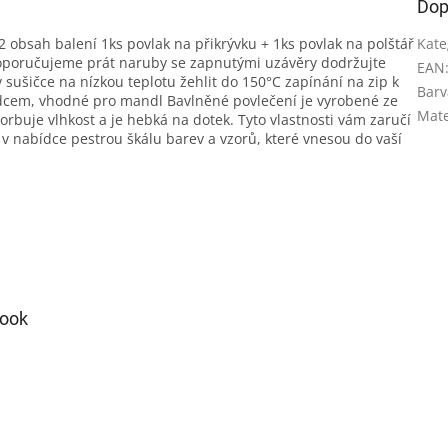
Dop
obsah balení 1ks povlak na přikrývku + 1ks povlak na polštář
Kate
oporučujeme prát naruby se zapnutými uzávěry dodržujte
EAN
v sušičce na nízkou teplotu žehlit do 150°C zapínání na zip k
Barv
zdcem, vhodné pro mandl Bavlněné povlečení je vyrobené ze
Mate
rbuje vlhkost a je hebká na dotek. Tyto vlastnosti vám zaručí
nabídce pestrou škálu barev a vzorů, které vnesou do vaší
ook