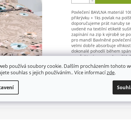
Povlečení BAVLNA materiál 10
přikrývku + 1ks povlak na pol
doporučujeme prát naruby se
uvdené na textilní etiketě suši
zapínání na zip k výrobě se p
pro mandl Bavlněné povlečení 
velmi dobře absorbuje vlhkost 
dokonalé pohodlí během spánk
vzorů, které vnesou do vaší lož
Detailní informace
web používá soubory cookie. Dalším procházením tohoto 
ujete souhlas s jejich používáním.. Více informací
zde
.
tavení
Souhl
TISK
ZEPTAT SE