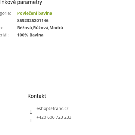
lňkové parametry
gorie
:
Povlečení bavlna
:
8592325201146
a
:
Béžová,Růžová,Modrá
riál
:
100% Bavlna
Kontakt
eshop
@
franc.cz
+420 606 723 233