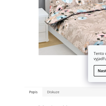
Tento 
vyjadř
Nas
Popis
Diskuze