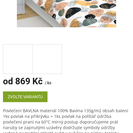
od
869 Kč
/ ks
Měrná
cena:
ZVOLTE VARIANTU
Povlečení BAVLNA materiál 100% Bavlna 135g/m2 obsah balení
1ks povlak na přikrývku + 1ks povlak na polštář údržba
povlečení praní na 60°C mírný postup doporučujeme prát
naruby se zapnutými uzávěry dodržujte symboly údržby