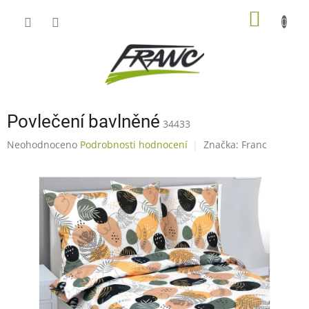
Přejít
NÁKUP
na
obsah
KOŠÍK
Povlečení bavlněné
34433
Průměrné
Neohodnoceno
Podrobnosti hodnocení
Značka:
Franc
hodnocení
produktu
je
0,0
z
5
hvězdiček.