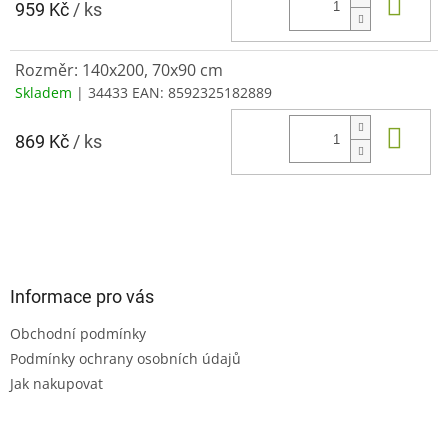
Do 
959 Kč
/ ks
Rozměr: 140x200, 70x90 cm
Skladem
| 34433
EAN:
8592325182889
Do 
869 Kč
/ ks
Z
á
p
a
Informace pro vás
t
Obchodní podmínky
í
Podmínky ochrany osobních údajů
Jak nakupovat