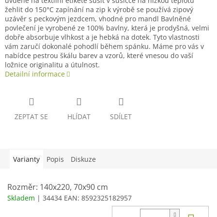
uvdené na textilní etiketě sušit v sušičce na nízkou teplotu
žehlit do 150°C zapínání na zip k výrobě se používá zipový
uzávěr s peckovým jezdcem, vhodné pro mandl Bavlněné
povlečení je vyrobené ze 100% bavlny, která je prodyšná, velmi
dobře absorbuje vlhkost a je hebká na dotek. Tyto vlastnosti
vám zaručí dokonalé pohodlí během spánku. Máme pro vás v
nabídce pestrou škálu barev a vzorů, které vnesou do vaší
ložnice originalitu a útulnost.
Detailní informace
ZEPTAT SE
HLÍDAT
SDÍLET
Varianty
Popis
Diskuze
Rozměr: 140x220, 70x90 cm
Skladem
| 34434
EAN:
8592325182957