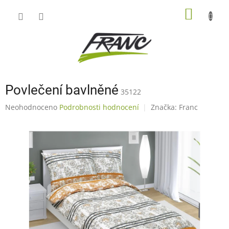
Přejít
NÁKUP
na
obsah
KOŠÍK
Povlečení bavlněné
35122
Průměrné
Neohodnoceno
Podrobnosti hodnocení
Značka:
Franc
hodnocení
produktu
je
0,0
z
5
hvězdiček.