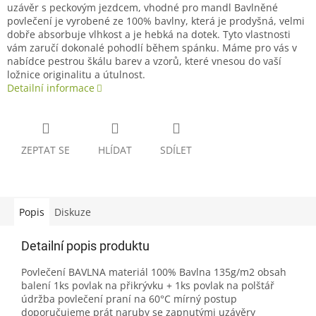
uzávěr s peckovým jezdcem, vhodné pro mandl Bavlněné
povlečení je vyrobené ze 100% bavlny, která je prodyšná, velmi
dobře absorbuje vlhkost a je hebká na dotek. Tyto vlastnosti
vám zaručí dokonalé pohodlí během spánku. Máme pro vás v
nabídce pestrou škálu barev a vzorů, které vnesou do vaší
ložnice originalitu a útulnost.
Detailní informace
ZEPTAT SE
HLÍDAT
SDÍLET
Popis
Diskuze
Detailní popis produktu
Povlečení BAVLNA materiál 100% Bavlna 135g/m2 obsah
balení 1ks povlak na přikrývku + 1ks povlak na polštář
údržba povlečení praní na 60°C mírný postup
doporučujeme prát naruby se zapnutými uzávěry