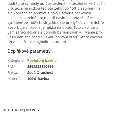
dodržujte symboly údržby uvdené na textilní etiketě sušit
v sušičce na nízkou teplotu žehlit do 150°C zapínání na
zip k výrobě se používá zipový uzávěr s peckovým
jezdcem, vhodné pro mandl Bavlněné povlečení je
vyrobené ze 100% bavlny, která je prodyšná, velmi dobře
absorbuje vlhkost a je hebká na dotek. Tyto vlastnosti
vám zaručí dokonalé pohodlí během spánku. Máme pro
vás v nabídce pestrou škálu barev a vzorů, které vnesou
do vaší ložnice originalitu a útulnost.
Doplňkové parametry
Kategorie
:
Povlečení bavlna
EAN
:
8592325120669
Barva
:
Šedá,Oranžová
Materiál
:
100% Bavlna
Z
á
p
a
Informace pro vás