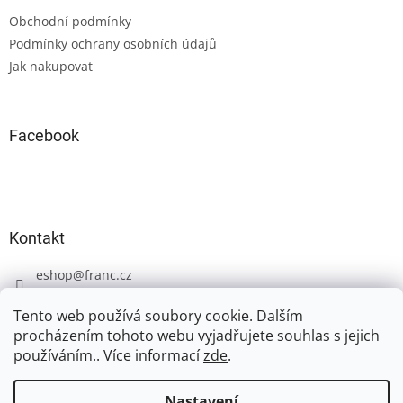
t
Obchodní podmínky
í
Podmínky ochrany osobních údajů
Jak nakupovat
Facebook
Kontakt
eshop
@
franc.cz
+420 606 723 233
Tento web používá soubory cookie. Dalším
procházením tohoto webu vyjadřujete souhlas s jejich
používáním.. Více informací
zde
.
Nastavení