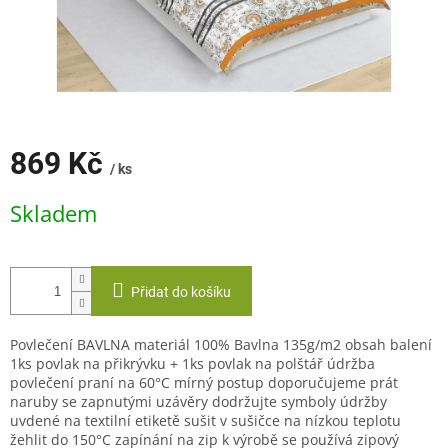
869 Kč
/ ks
Měrná
Skladem
cena:
Přidat do košíku
Povlečení BAVLNA materiál 100% Bavlna 135g/m2 obsah balení
1ks povlak na přikrývku + 1ks povlak na polštář údržba
povlečení praní na 60°C mírný postup doporučujeme prát
naruby se zapnutými uzávěry dodržujte symboly údržby
uvdené na textilní etiketě sušit v sušičce na nízkou teplotu
žehlit do 150°C zapínání na zip k výrobě se používá zipový