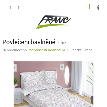
Přejít
NÁKUP
na
obsah
KOŠÍK
Povlečení bavlněné
35202
Průměrné
Neohodnoceno
Podrobnosti hodnocení
Značka:
Franc
hodnocení
produktu
je
0,0
z
5
hvězdiček.