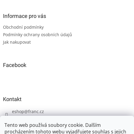
á
p
a
Informace pro vás
t
Obchodní podmínky
í
Podmínky ochrany osobních údajů
Jak nakupovat
Facebook
Kontakt
eshop
@
franc.cz
+420 606 723 233
Tento web používá soubory cookie. Dalším
procházením tohoto webu vyjadřujete souhlas s jejich