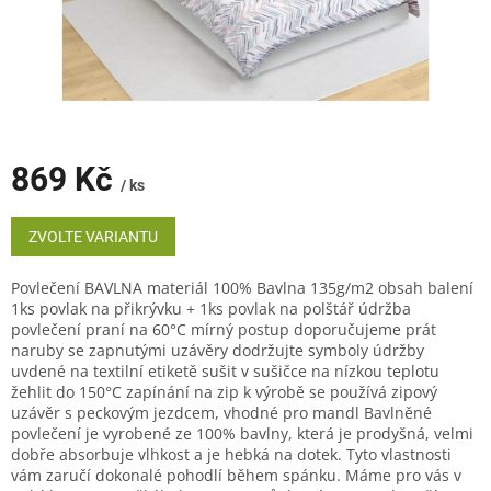
869 Kč
/ ks
Měrná
cena:
ZVOLTE VARIANTU
Povlečení BAVLNA materiál 100% Bavlna 135g/m2 obsah balení
1ks povlak na přikrývku + 1ks povlak na polštář údržba
povlečení praní na 60°C mírný postup doporučujeme prát
naruby se zapnutými uzávěry dodržujte symboly údržby
uvdené na textilní etiketě sušit v sušičce na nízkou teplotu
žehlit do 150°C zapínání na zip k výrobě se používá zipový
uzávěr s peckovým jezdcem, vhodné pro mandl Bavlněné
povlečení je vyrobené ze 100% bavlny, která je prodyšná, velmi
dobře absorbuje vlhkost a je hebká na dotek. Tyto vlastnosti
vám zaručí dokonalé pohodlí během spánku. Máme pro vás v