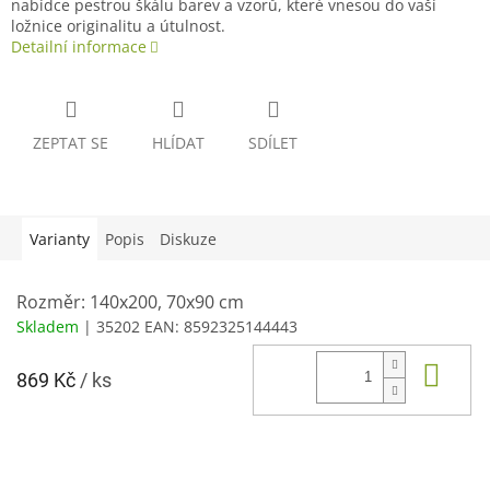
nabídce pestrou škálu barev a vzorů, které vnesou do vaší
ložnice originalitu a útulnost.
Detailní informace
ZEPTAT SE
HLÍDAT
SDÍLET
Varianty
Popis
Diskuze
Rozměr: 140x200, 70x90 cm
Skladem
| 35202
EAN:
8592325144443
Do 
869 Kč
/ ks
Z