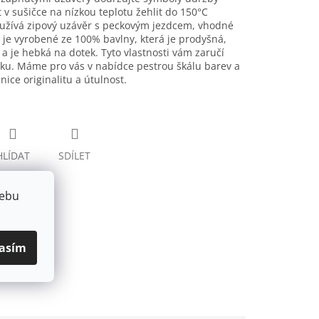
t v sušičce na nízkou teplotu žehlit do 150°C
oužívá zipový uzávěr s peckovým jezdcem, vhodné
je vyrobené ze 100% bavlny, která je prodyšná,
a je hebká na dotek. Tyto vlastnosti vám zaručí
u. Máme pro vás v nabídce pestrou škálu barev a
nice originalitu a útulnost.
HLÍDAT
SDÍLET
webu
asím