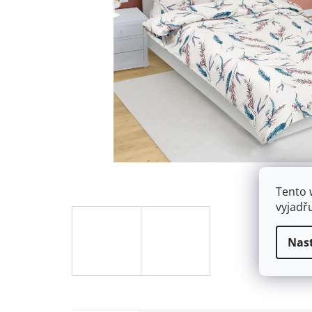
Tento 
vyjadř
Nas