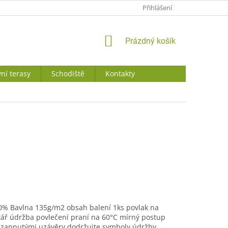
JAK NAKUPOVAT
Přihlášení
NÁKUPNÍ
Prázdný košík
KOŠÍK
ní terasy
Schodiště
Kontakty
0% Bavlna 135g/m2 obsah balení 1ks povlak na
štář údržba povlečení praní na 60°C mírný postup
 zapnutými uzávěry dodržujte symboly údržby