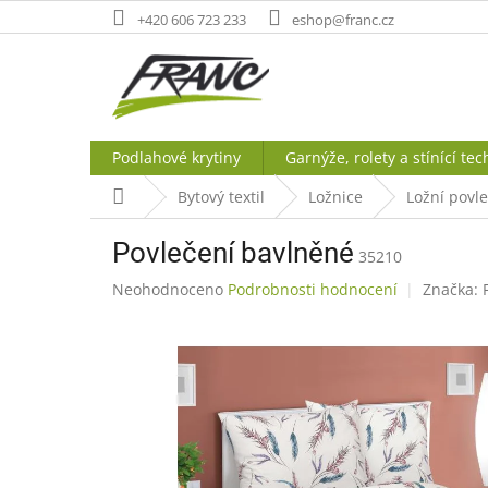
Přejít
+420 606 723 233
eshop@franc.cz
na
obsah
Podlahové krytiny
Garnýže, rolety a stínící tec
Domů
Bytový textil
Ložnice
Ložní povl
Povlečení bavlněné
35210
Průměrné
Neohodnoceno
Podrobnosti hodnocení
Značka:
hodnocení
produktu
je
0,0
z
5
hvězdiček.