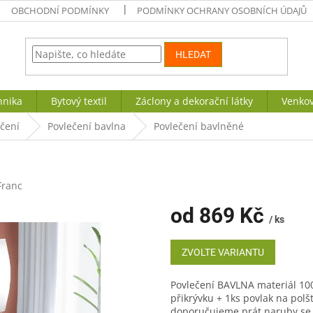
OBCHODNÍ PODMÍNKY
PODMÍNKY OCHRANY OSOBNÍCH ÚDAJŮ
HLEDAT
hnika
Bytový textil
Záclony a dekorační látky
Venkov
ečení
Povlečení bavlna
Povlečení bavlněné
Franc
od
869 Kč
/ ks
Měrná
cena:
ZVOLTE VARIANTU
Povlečení BAVLNA materiál 10
přikrývku + 1ks povlak na pol
doporučujeme prát naruby se