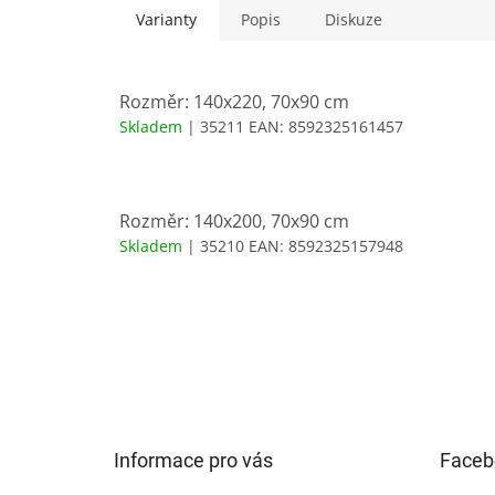
Varianty
Popis
Diskuze
Rozměr: 140x220, 70x90 cm
Skladem
| 35211
EAN:
8592325161457
Rozměr: 140x200, 70x90 cm
Skladem
| 35210
EAN:
8592325157948
Z
á
p
a
t
Informace pro vás
Faceb
í