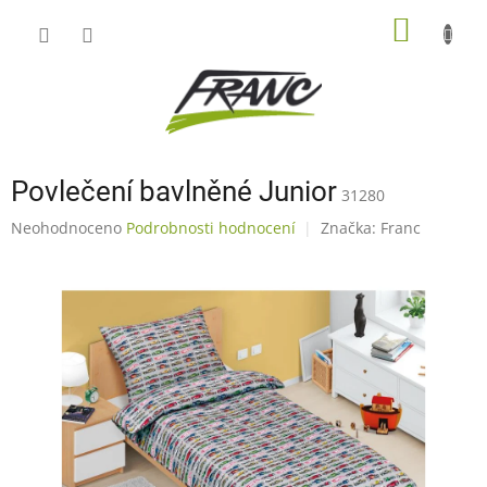
Přejít
NÁKUP
na
obsah
KOŠÍK
Povlečení bavlněné Junior
31280
Průměrné
Neohodnoceno
Podrobnosti hodnocení
Značka:
Franc
hodnocení
produktu
je
0,0
z
5
hvězdiček.