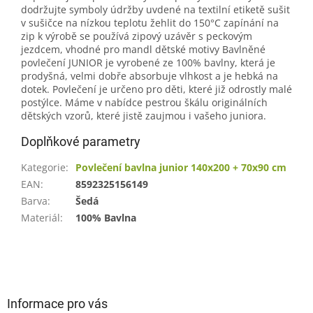
dodržujte symboly údržby uvdené na textilní etiketě sušit
v sušičce na nízkou teplotu žehlit do 150°C zapínání na
zip k výrobě se používá zipový uzávěr s peckovým
jezdcem, vhodné pro mandl dětské motivy Bavlněné
povlečení JUNIOR je vyrobené ze 100% bavlny, která je
prodyšná, velmi dobře absorbuje vlhkost a je hebká na
dotek. Povlečení je určeno pro děti, které již odrostly malé
postýlce. Máme v nabídce pestrou škálu originálních
dětských vzorů, které jistě zaujmou i vašeho juniora.
Doplňkové parametry
Kategorie
:
Povlečení bavlna junior 140x200 + 70x90 cm
EAN
:
8592325156149
Barva
:
Šedá
Materiál
:
100% Bavlna
Z
á
p
a
Informace pro vás