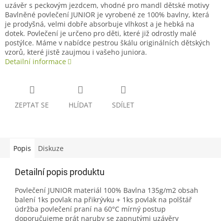
uzávěr s peckovým jezdcem, vhodné pro mandl dětské motivy
Bavlněné povlečení JUNIOR je vyrobené ze 100% bavlny, která
je prodyšná, velmi dobře absorbuje vlhkost a je hebká na
dotek. Povlečení je určeno pro děti, které již odrostly malé
postýlce. Máme v nabídce pestrou škálu originálních dětských
vzorů, které jistě zaujmou i vašeho juniora.
Detailní informace
ZEPTAT SE
HLÍDAT
SDÍLET
Popis
Diskuze
Detailní popis produktu
Povlečení JUNIOR materiál 100% Bavlna 135g/m2 obsah
balení 1ks povlak na přikrývku + 1ks povlak na polštář
údržba povlečení praní na 60°C mírný postup
doporučujeme prát naruby se zapnutými uzávěry