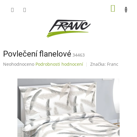
Přejít
NÁKUP
na
obsah
KOŠÍK
Povlečení flanelové
34463
Průměrné
Neohodnoceno
Podrobnosti hodnocení
Značka:
Franc
hodnocení
produktu
je
0,0
z
5
hvězdiček.