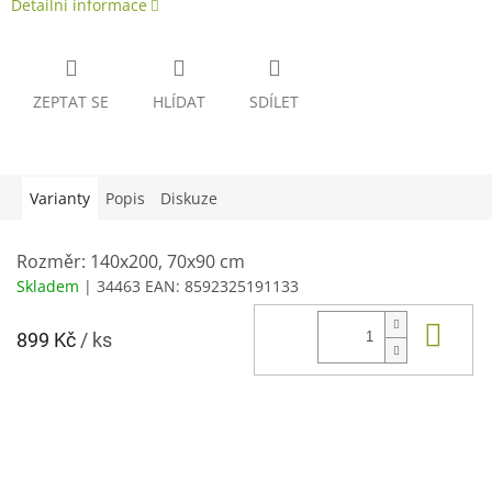
Detailní informace
ZEPTAT SE
HLÍDAT
SDÍLET
Varianty
Popis
Diskuze
Rozměr: 140x200, 70x90 cm
Skladem
| 34463
EAN:
8592325191133
Do 
899 Kč
/ ks
Z
á
p