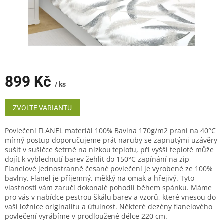
899 Kč
/ ks
Měrná
cena:
ZVOLTE VARIANTU
Povlečení FLANEL materiál 100% Bavlna 170g/m2 praní na 40°C
mírný postup doporučujeme prát naruby se zapnutými uzávěry
sušit v sušičce šetrně na nízkou teplotu, při vyšší teplotě může
dojít k vyblednutí barev žehlit do 150°C zapínání na zip
Flanelové jednostranně česané povlečení je vyrobené ze 100%
bavlny. Flanel je příjemný, měkký na omak a hřejivý. Tyto
vlastnosti vám zaručí dokonalé pohodlí během spánku. Máme
pro vás v nabídce pestrou škálu barev a vzorů, které vnesou do
vaší ložnice originalitu a útulnost. Některé dezény flanelového
povlečení vyrábíme v prodloužené délce 220 cm.