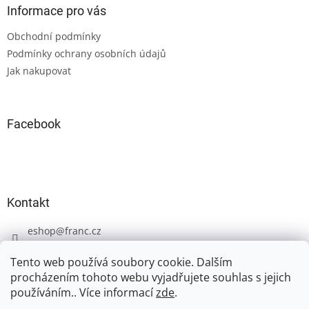
a
Informace pro vás
t
Obchodní podmínky
í
Podmínky ochrany osobních údajů
Jak nakupovat
Facebook
Kontakt
eshop
@
franc.cz
+420 606 723 233
Tento web používá soubory cookie. Dalším
procházením tohoto webu vyjadřujete souhlas s jejich
používáním.. Více informací
zde
.