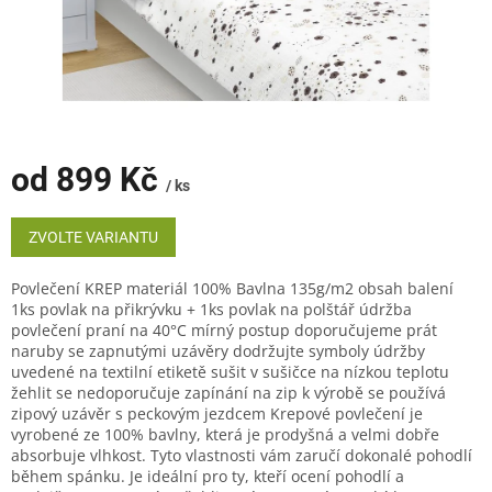
od
899 Kč
/ ks
Měrná
cena:
ZVOLTE VARIANTU
Povlečení KREP materiál 100% Bavlna 135g/m2 obsah balení
1ks povlak na přikrývku + 1ks povlak na polštář údržba
povlečení praní na 40°C mírný postup doporučujeme prát
naruby se zapnutými uzávěry dodržujte symboly údržby
uvedené na textilní etiketě sušit v sušičce na nízkou teplotu
žehlit se nedoporučuje zapínání na zip k výrobě se používá
zipový uzávěr s peckovým jezdcem Krepové povlečení je
vyrobené ze 100% bavlny, která je prodyšná a velmi dobře
absorbuje vlhkost. Tyto vlastnosti vám zaručí dokonalé pohodlí
během spánku. Je ideální pro ty, kteří ocení pohodlí a