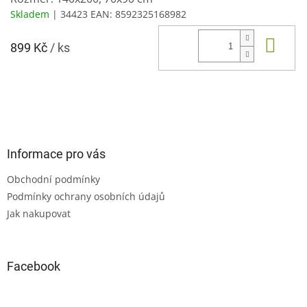
Skladem
| 34423
EAN:
8592325168982
Do 
899 Kč
/ ks
Z
á
p
a
Informace pro vás
t
Obchodní podmínky
í
Podmínky ochrany osobních údajů
Jak nakupovat
Facebook