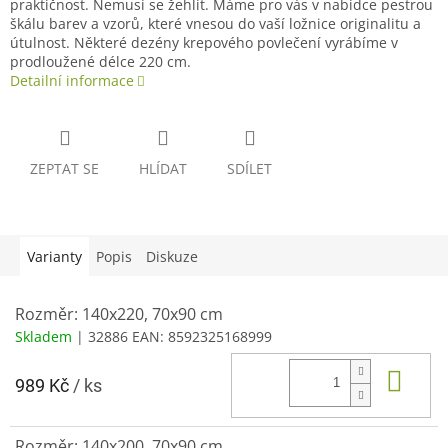
praktičnost. Nemusí se žehlit. Máme pro vás v nabídce pestrou
škálu barev a vzorů, které vnesou do vaší ložnice originalitu a
útulnost. Některé dezény krepového povlečení vyrábíme v
prodloužené délce 220 cm.
Detailní informace
ZEPTAT SE
HLÍDAT
SDÍLET
Varianty
Popis
Diskuze
Rozměr: 140x220, 70x90 cm
Skladem
| 32886
EAN:
8592325168999
Do 
989 Kč
/ ks
Rozměr: 140x200, 70x90 cm