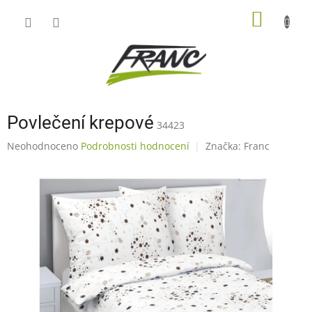
Přejít
NÁKUP
na
obsah
KOŠÍK
Povlečení krepové
34423
Průměrné
Neohodnoceno
Podrobnosti hodnocení
Značka:
Franc
hodnocení
produktu
je
0,0
z
5
hvězdiček.