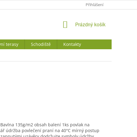
JAK NAKUPOVAT
Přihlášení
NÁKUPNÍ
Prázdný košík
KOŠÍK
ní terasy
Schodiště
Kontakty
 Bavlna 135g/m2 obsah balení 1ks povlak na
štář údržba povlečení praní na 40°C mírný postup
 zapnutými uzávěry dodržujte symboly údržby