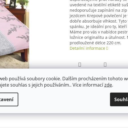
uvedené na textilní etiketě suš
nedoporučuje zapínání na zip 
jezdcem Krepové povlečení je 
dobře absorbuje vlhkost. Tyto
spánku. Je ideální pro ty, kteř
Máme pro vás v nabídce pestro
ložnice originalitu a útulnos
prodloužené délce 220 cm.
Detailní informace
TISK
ZEPTAT SE
web používá soubory cookie. Dalším procházením tohoto 
ujete souhlas s jejich používáním.. Více informací
zde
.
tavení
Souhl