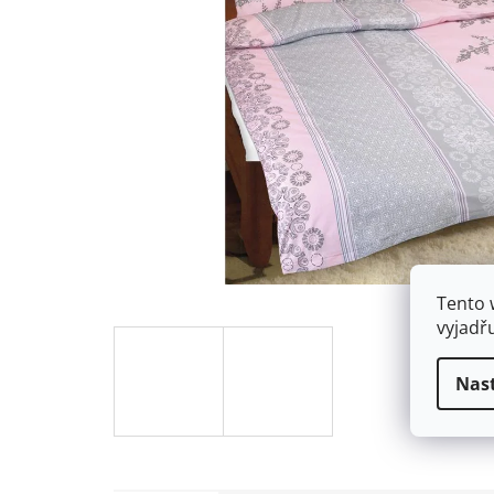
Tento 
vyjadř
Nas