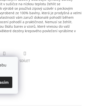
it v sušičce na nízkou teplotu žehlit se
k výrobě se používá zipový uzávěr s peckovým
vyrobené ze 100% bavlny, která je prodyšná a velmi
 vlastnosti vám zaručí dokonalé pohodlí během
í ocení pohodlí a praktičnost. Nemusí se žehlit.
u škálu barev a vzorů, které vnesou do vaší
t. Některé dezény krepového povlečení vyrábíme v
HLÍDAT
SDÍLET
webu
asím