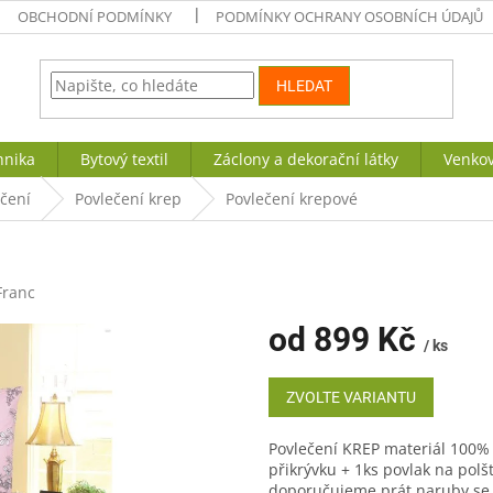
OBCHODNÍ PODMÍNKY
PODMÍNKY OCHRANY OSOBNÍCH ÚDAJŮ
HLEDAT
hnika
Bytový textil
Záclony a dekorační látky
Venkov
ečení
Povlečení krep
Povlečení krepové
Franc
od
899 Kč
/ ks
Měrná
cena:
ZVOLTE VARIANTU
Povlečení KREP materiál 100%
přikrývku + 1ks povlak na pol
doporučujeme prát naruby se