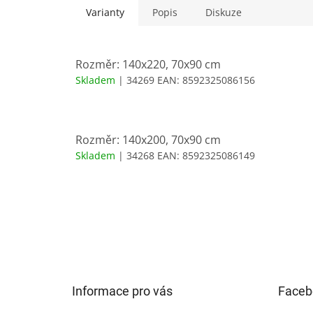
Varianty
Popis
Diskuze
Rozměr: 140x220, 70x90 cm
Skladem
| 34269
EAN:
8592325086156
Rozměr: 140x200, 70x90 cm
Skladem
| 34268
EAN:
8592325086149
Z
á
p
a
t
Informace pro vás
Faceb
í