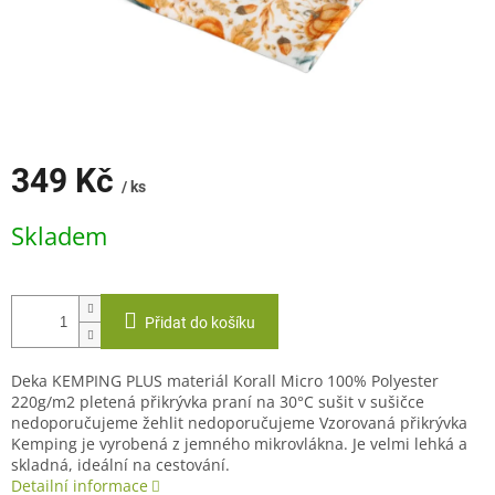
349 Kč
/ ks
Měrná
Skladem
cena:
Přidat do košíku
Deka KEMPING PLUS materiál Korall Micro 100% Polyester
220g/m2 pletená přikrývka praní na 30°C sušit v sušičce
nedoporučujeme žehlit nedoporučujeme Vzorovaná přikrývka
Kemping je vyrobená z jemného mikrovlákna. Je velmi lehká a
skladná, ideální na cestování.
Detailní informace