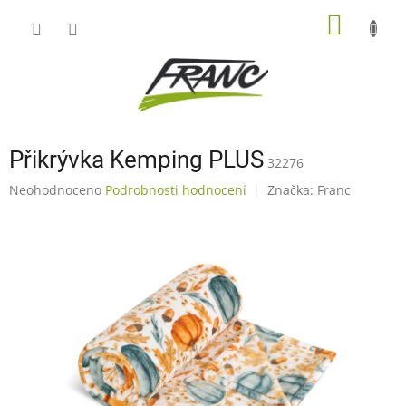
Přejít
NÁKUP
na
obsah
KOŠÍK
Přikrývka Kemping PLUS
32276
Průměrné
Neohodnoceno
Podrobnosti hodnocení
Značka:
Franc
hodnocení
produktu
je
0,0
z
5
hvězdiček.