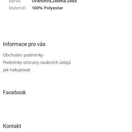
Barva
:
Oranžová,Zelená,Šedá
Materiál
:
100% Polyester
Z
á
p
a
Informace pro vás
t
Obchodní podmínky
í
Podmínky ochrany osobních údajů
Jak nakupovat
Facebook
Kontakt