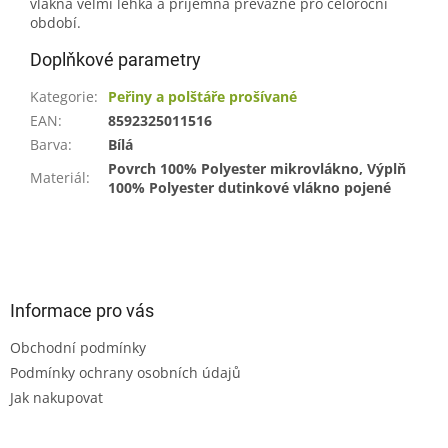
vlákna velmi lehká a příjemná převážně pro celoroční
období.
Doplňkové parametry
Kategorie
:
Peřiny a polštáře prošívané
EAN
:
8592325011516
Barva
:
Bílá
Povrch 100% Polyester mikrovlákno, Výplň
Materiál
:
100% Polyester dutinkové vlákno pojené
Z
á
p
a
Informace pro vás
t
Obchodní podmínky
í
Podmínky ochrany osobních údajů
Jak nakupovat