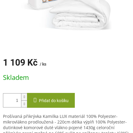
1 109 Kč
/ ks
Měrná
Skladem
cena:
Přidat do košíku
Prošívaná přikrývka Kamilka LUX materiál 100% Polyester-
mikrovlákno prodloužená - 220cm délka výplň 100% Polyester-
dutinkové komorové duté vlákno pojené 1430g celoroční