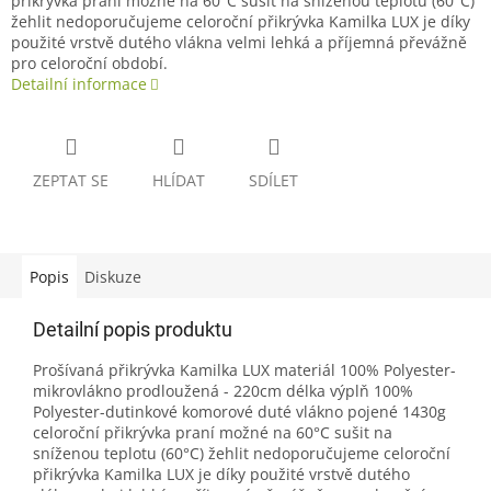
přikrývka praní možné na 60°C sušit na sníženou teplotu (60°C)
žehlit nedoporučujeme celoroční přikrývka Kamilka LUX je díky
použité vrstvě dutého vlákna velmi lehká a příjemná převážně
pro celoroční období.
Detailní informace
ZEPTAT SE
HLÍDAT
SDÍLET
Popis
Diskuze
Detailní popis produktu
Prošívaná přikrývka Kamilka LUX materiál 100% Polyester-
mikrovlákno prodloužená - 220cm délka výplň 100%
Polyester-dutinkové komorové duté vlákno pojené 1430g
celoroční přikrývka praní možné na 60°C sušit na
sníženou teplotu (60°C) žehlit nedoporučujeme celoroční
přikrývka Kamilka LUX je díky použité vrstvě dutého