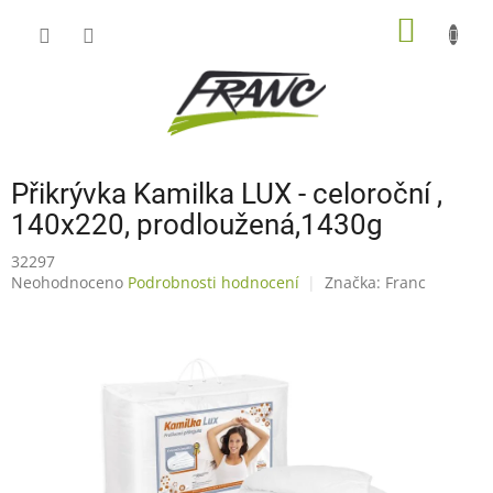
Přejít
NÁKUP
na
obsah
KOŠÍK
Přikrývka Kamilka LUX - celoroční ,
140x220, prodloužená,1430g
32297
Průměrné
Neohodnoceno
Podrobnosti hodnocení
Značka:
Franc
hodnocení
produktu
je
0,0
z
5
hvězdiček.