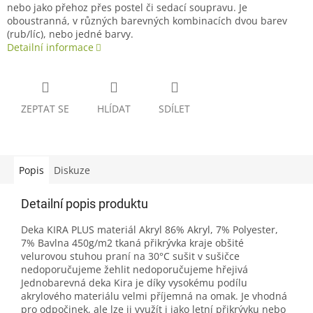
nebo jako přehoz přes postel či sedací soupravu. Je
oboustranná, v různých barevných kombinacích dvou barev
(rub/líc), nebo jedné barvy.
Detailní informace
ZEPTAT SE
HLÍDAT
SDÍLET
Popis
Diskuze
Detailní popis produktu
Deka KIRA PLUS materiál Akryl 86% Akryl, 7% Polyester,
7% Bavlna 450g/m2 tkaná přikrývka kraje obšité
velurovou stuhou praní na 30°C sušit v sušičce
nedoporučujeme žehlit nedoporučujeme hřejivá
Jednobarevná deka Kira je díky vysokému podílu
akrylového materiálu velmi příjemná na omak. Je vhodná
pro odpočinek, ale lze ji využít i jako letní přikrývku nebo