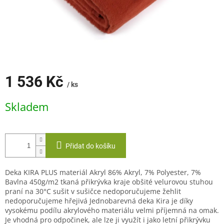
1 536 Kč
/ ks
Měrná
Skladem
cena:
Přidat do košíku
Deka KIRA PLUS materiál Akryl 86% Akryl, 7% Polyester, 7%
Bavlna 450g/m2 tkaná přikrývka kraje obšité velurovou stuhou
praní na 30°C sušit v sušičce nedoporučujeme žehlit
nedoporučujeme hřejivá Jednobarevná deka Kira je díky
vysokému podílu akrylového materiálu velmi příjemná na omak.
Je vhodná pro odpočinek, ale lze ji využít i jako letní přikrývku