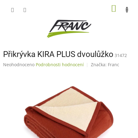
Přejít
NÁKUP
na
obsah
KOŠÍK
Přikrývka KIRA PLUS dvoulůžko
31472
Průměrné
Neohodnoceno
Podrobnosti hodnocení
Značka:
Franc
hodnocení
produktu
je
0,0
z
5
hvězdiček.