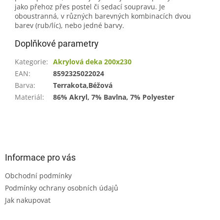
jako přehoz přes postel či sedací soupravu. Je
oboustranná, v různých barevných kombinacích dvou
barev (rub/líc), nebo jedné barvy.
Doplňkové parametry
Kategorie
:
Akrylová deka 200x230
EAN
:
8592325022024
Barva
:
Terrakota,Béžová
Materiál
:
86% Akryl, 7% Bavlna, 7% Polyester
Z
á
p
a
Informace pro vás
t
Obchodní podmínky
í
Podmínky ochrany osobních údajů
Jak nakupovat