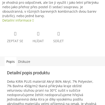
Je vhodná pro odpočinek, ale lze ji využít i jako letní přikrývku
nebo jako přehoz přes postel či sedací soupravu. Je
oboustranná, v různých barevných kombinacích dvou barev
(rub/líc), nebo jedné barvy.
Detailní informace
ZEPTAT SE
HLÍDAT
SDÍLET
Popis
Diskuze
Detailní popis produktu
Deka KIRA PLUS materiál Akryl 86% Akryl, 7% Polyester,
7% Bavlna 450g/m2 tkaná přikrývka kraje obšité
velurovou stuhou praní na 30°C sušit v sušičce
nedoporučujeme žehlit nedoporučujeme hřejivá
Jednobarevná deka Kira je díky vysokému podílu
akrylového materiálu velmi příjemná na omak. Je vhodná