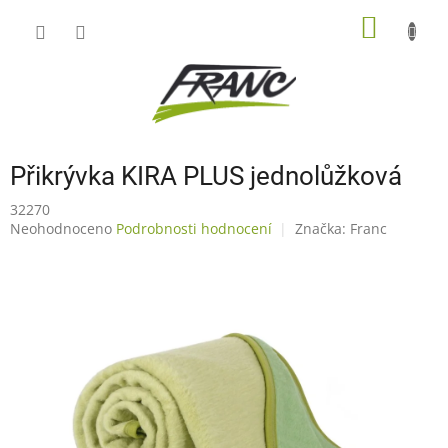
Přejít
NÁKUP
na
obsah
KOŠÍK
Přikrývka KIRA PLUS jednolůžková
32270
Průměrné
Neohodnoceno
Podrobnosti hodnocení
Značka:
Franc
hodnocení
produktu
je
0,0
z
5
hvězdiček.