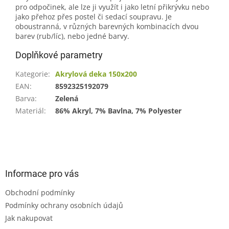
pro odpočinek, ale lze ji využít i jako letní přikrývku nebo
jako přehoz přes postel či sedací soupravu. Je
oboustranná, v různých barevných kombinacích dvou
barev (rub/líc), nebo jedné barvy.
Doplňkové parametry
Kategorie
:
Akrylová deka 150x200
EAN
:
8592325192079
Barva
:
Zelená
Materiál
:
86% Akryl, 7% Bavlna, 7% Polyester
Z
á
p
a
Informace pro vás
t
Obchodní podmínky
í
Podmínky ochrany osobních údajů
Jak nakupovat