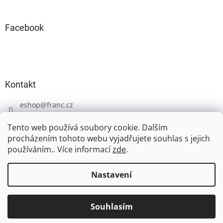
Facebook
Kontakt
eshop
@
franc.cz
+420 606 723 233
Tento web používá soubory cookie. Dalším
procházením tohoto webu vyjadřujete souhlas s jejich
používáním.. Více informací
zde
.
Nastavení
Vytvořil Shoptet
Souhlasím
Copyright 2026
FRANC
. Všechna práva vyhrazena.