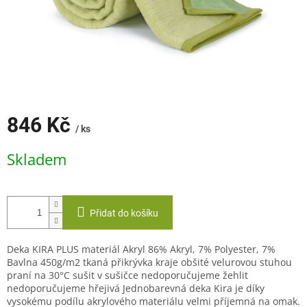
846 Kč
/ ks
Měrná
Skladem
cena:
Přidat do košíku
Deka KIRA PLUS materiál Akryl 86% Akryl, 7% Polyester, 7%
Bavlna 450g/m2 tkaná přikrývka kraje obšité velurovou stuhou
praní na 30°C sušit v sušičce nedoporučujeme žehlit
nedoporučujeme hřejivá Jednobarevná deka Kira je díky
vysokému podílu akrylového materiálu velmi příjemná na omak.