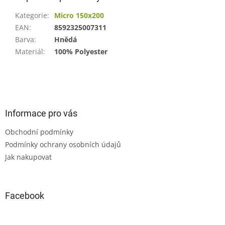
Kategorie
:
Micro 150x200
EAN
:
8592325007311
Barva
:
Hnědá
Materiál
:
100% Polyester
Z
á
p
a
Informace pro vás
t
Obchodní podmínky
í
Podmínky ochrany osobních údajů
Jak nakupovat
Facebook