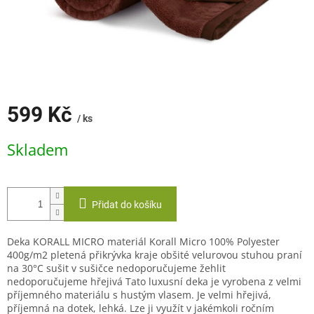
599 Kč
/ ks
Měrná
Skladem
cena:
Přidat do košíku
Deka KORALL MICRO materiál Korall Micro 100% Polyester
400g/m2 pletená přikrývka kraje obšité velurovou stuhou praní
na 30°C sušit v sušičce nedoporučujeme žehlit
nedoporučujeme hřejivá Tato luxusní deka je vyrobena z velmi
příjemného materiálu s hustým vlasem. Je velmi hřejivá,
příjemná na dotek, lehká. Lze ji využít v jakémkoli ročním