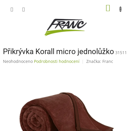
Přejít
NÁKUP
na
obsah
KOŠÍK
Přikrývka Korall micro jednolůžko
31511
Průměrné
Neohodnoceno
Podrobnosti hodnocení
Značka:
Franc
hodnocení
produktu
je
0,0
z
5
hvězdiček.