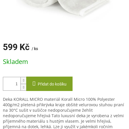
599 Kč
/ ks
Měrná
Skladem
cena:
Přidat do košíku
Deka KORALL MICRO materiál Korall Micro 100% Polyester
400g/m2 pletená přikrývka kraje obšité velurovou stuhou praní
na 30°C sušit v sušičce nedoporučujeme žehlit
nedoporučujeme hřejivá Tato luxusní deka je vyrobena z velmi
příjemného materiálu s hustým vlasem. Je velmi hřejivá,
příjemná na dotek, lehká. Lze ji využít v jakémkoli ročním