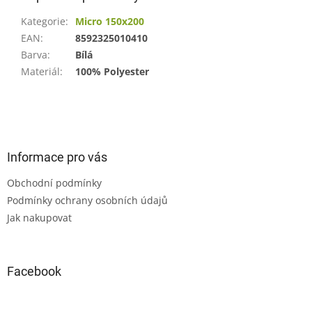
Kategorie
:
Micro 150x200
EAN
:
8592325010410
Barva
:
Bílá
Materiál
:
100% Polyester
Z
á
p
a
Informace pro vás
t
Obchodní podmínky
í
Podmínky ochrany osobních údajů
Jak nakupovat
Facebook