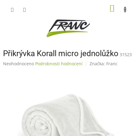
Přejít
NÁKUP
na
obsah
KOŠÍK
Přikrývka Korall micro jednolůžko
31523
Průměrné
Neohodnoceno
Podrobnosti hodnocení
Značka:
Franc
hodnocení
produktu
je
0,0
z
5
hvězdiček.