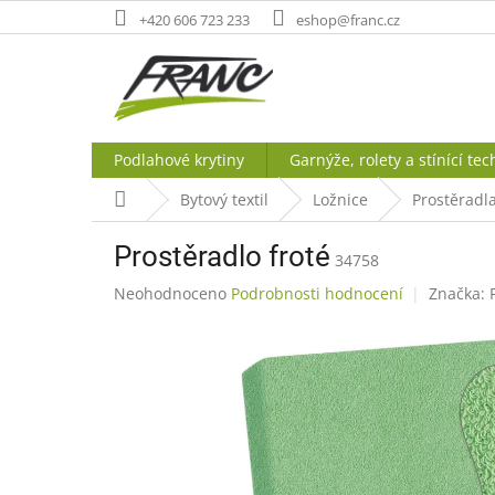
Přejít
+420 606 723 233
eshop@franc.cz
na
obsah
Podlahové krytiny
Garnýže, rolety a stínící tec
Domů
Bytový textil
Ložnice
Prostěradla
Prostěradlo froté
34758
Průměrné
Neohodnoceno
Podrobnosti hodnocení
Značka:
hodnocení
produktu
je
0,0
z
5
hvězdiček.