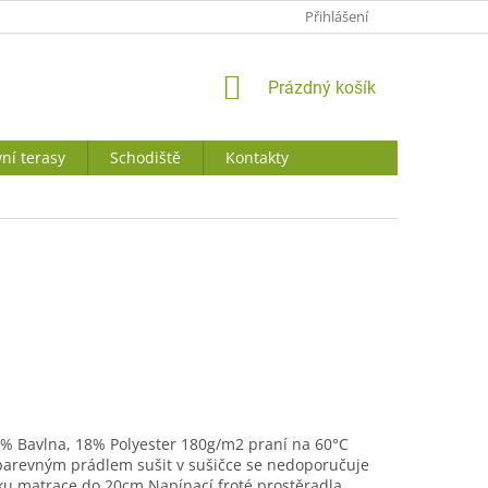
JAK NAKUPOVAT
Přihlášení
NÁKUPNÍ
Prázdný košík
KOŠÍK
ní terasy
Schodiště
Kontakty
2% Bavlna, 18% Polyester 180g/m2 praní na 60°C
barevným prádlem sušit v sušičce se nedoporučuje
ku matrace do 20cm Napínací froté prostěradla