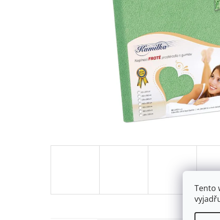
Tento 
vyjadř