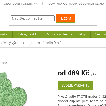
OBCHODNÍ PODMÍNKY
PODMÍNKY OCHRANY OSOBNÍCH ÚDAJŮ
HLEDAT
hnika
Bytový textil
Záclony a dekorační látky
Venkov
 (český výrobek)
Prostěradlo froté
Franc
od
489 Kč
/ ks
Měrná
cena:
ZVOLTE VARIANTU
Prostěradlo FROTÉ materiál 8
doporučujeme prát se stejně 
žehlit se nedoporučuje na výš