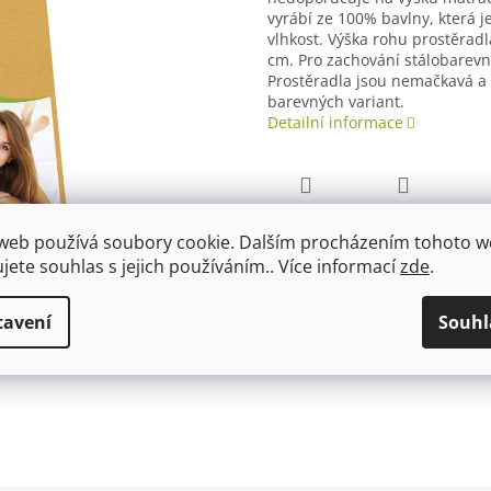
vyrábí ze 100% bavlny, která 
vlhkost. Výška rohu prostěradl
cm. Pro zachování stálobarev
Prostěradla jsou nemačkavá a 
barevných variant.
Detailní informace
TISK
ZEPTAT SE
web používá soubory cookie. Dalším procházením tohoto 
ujete souhlas s jejich používáním.. Více informací
zde
.
tavení
Souhl