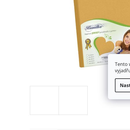
Tento 
vyjadř
Nas