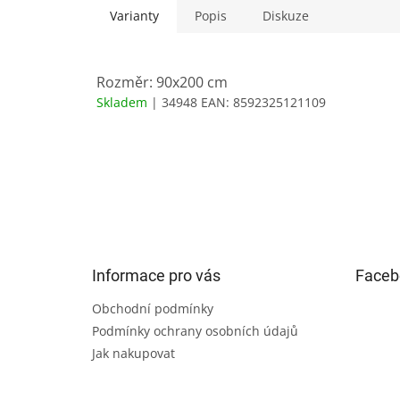
Varianty
Popis
Diskuze
Rozměr: 90x200 cm
Skladem
| 34948
EAN:
8592325121109
Z
á
p
a
t
Informace pro vás
Faceb
í
Obchodní podmínky
Podmínky ochrany osobních údajů
Jak nakupovat