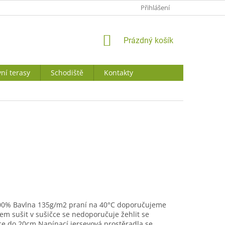
JAK NAKUPOVAT
Přihlášení
NÁKUPNÍ
Prázdný košík
KOŠÍK
ní terasy
Schodiště
Kontakty
100% Bavlna 135g/m2 praní na 40°C doporučujeme
em sušit v sušičce se nedoporučuje žehlit se
e do 20cm Napínací jerseyová prostěradla se