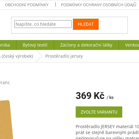
OBCHODNÍ PODMÍNKY
PODMÍNKY OCHRANY OSOBNÍCH ÚDAJŮ
HLEDAT
hnika
Bytový textil
Záclony a dekorační látky
Venkov
 (český výrobek)
Prostěradlo jersey
Franc
369 Kč
/ ks
Měrná
cena:
ZVOLTE VARIANTU
Prostěradlo JERSEY materiál 
prát se stejně barevným prádl
nedoporučuje na výšku matrac