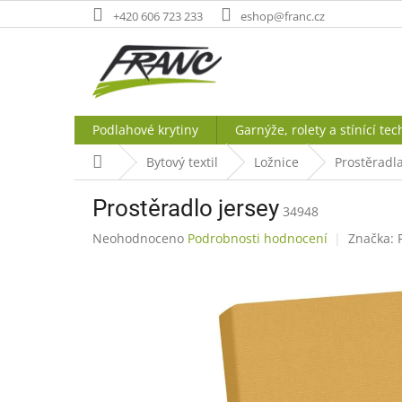
Přejít
+420 606 723 233
eshop@franc.cz
na
obsah
Podlahové krytiny
Garnýže, rolety a stínící tec
Domů
Bytový textil
Ložnice
Prostěradla
Prostěradlo jersey
34948
Průměrné
Neohodnoceno
Podrobnosti hodnocení
Značka:
hodnocení
produktu
je
0,0
z
5
hvězdiček.