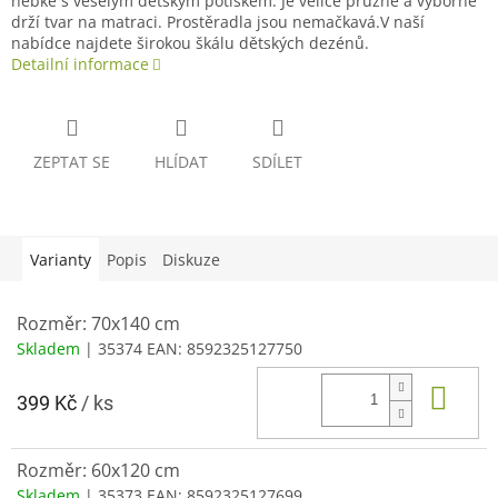
hebké s veselým dětským potiskem. Je velice pružné a výborně
drží tvar na matraci. Prostěradla jsou nemačkavá.V naší
nabídce najdete širokou škálu dětských dezénů.
Detailní informace
ZEPTAT SE
HLÍDAT
SDÍLET
Varianty
Popis
Diskuze
Rozměr: 70x140 cm
Skladem
| 35374
EAN:
8592325127750
Do 
399 Kč
/ ks
Rozměr: 60x120 cm
Skladem
| 35373
EAN:
8592325127699