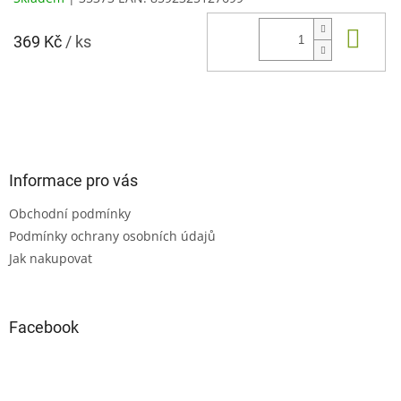
Do 
369 Kč
/ ks
Z
á
p
a
Informace pro vás
t
Obchodní podmínky
í
Podmínky ochrany osobních údajů
Jak nakupovat
Facebook