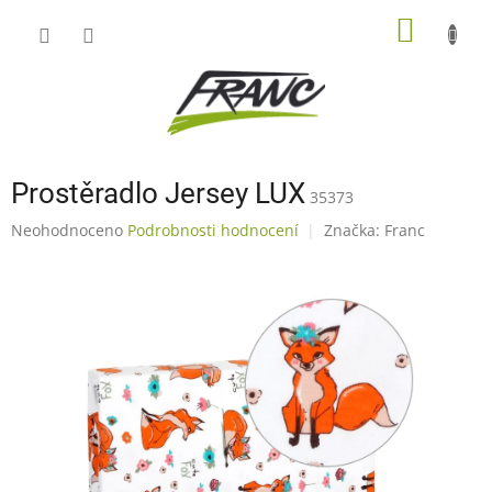
Přejít
NÁKUP
na
obsah
KOŠÍK
Prostěradlo Jersey LUX
35373
Průměrné
Neohodnoceno
Podrobnosti hodnocení
Značka:
Franc
hodnocení
produktu
je
0,0
z
5
hvězdiček.