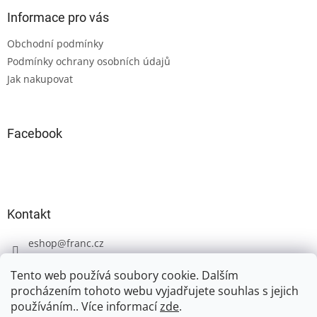
p
a
Informace pro vás
t
Obchodní podmínky
í
Podmínky ochrany osobních údajů
Jak nakupovat
Facebook
Kontakt
eshop
@
franc.cz
+420 606 723 233
Tento web používá soubory cookie. Dalším
procházením tohoto webu vyjadřujete souhlas s jejich
používáním.. Více informací
zde
.