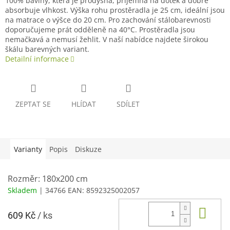
100% bavlny, která je prodyšná, příjemná na dotek a dobře
absorbuje vlhkost. Výška rohu prostěradla je 25 cm, ideální jsou
na matrace o výšce do 20 cm. Pro zachování stálobarevnosti
doporučujeme prát odděleně na 40°C. Prostěradla jsou
nemačkavá a nemusí žehlit. V naší nabídce najdete širokou
škálu barevných variant.
Detailní informace
ZEPTAT SE
HLÍDAT
SDÍLET
Varianty
Popis
Diskuze
Rozměr: 180x200 cm
Skladem
| 34766
EAN:
8592325002057
Do 
609 Kč
/ ks