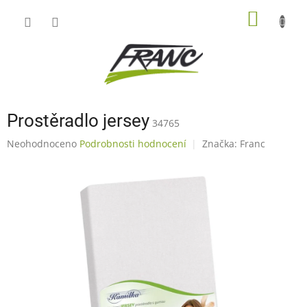
Přejít
NÁKUP
na
obsah
KOŠÍK
Prostěradlo jersey
34765
Průměrné
Neohodnoceno
Podrobnosti hodnocení
Značka:
Franc
hodnocení
produktu
je
0,0
z
5
hvězdiček.