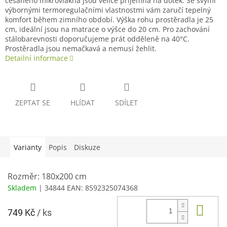
česaného mikrovlákna jsou velice příjemná na dotek. Se svými
výbornými termoregulačními vlastnostmi vám zaručí tepelný
komfort během zimního období. Výška rohu prostěradla je 25
cm, ideální jsou na matrace o výšce do 20 cm. Pro zachování
stálobarevnosti doporučujeme prát odděleně na 40°C.
Prostěradla jsou nemačkavá a nemusí žehlit.
Detailní informace
ZEPTAT SE
HLÍDAT
SDÍLET
Varianty
Popis
Diskuze
Rozměr: 180x200 cm
Skladem
| 34844
EAN:
8592325074368
Do 
749 Kč
/ ks