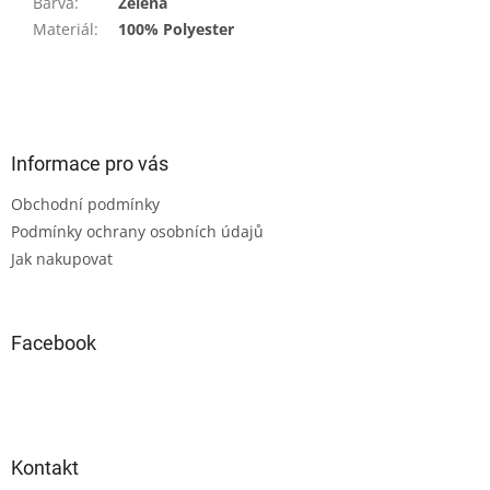
Barva
:
Zelená
Materiál
:
100% Polyester
Z
á
p
a
Informace pro vás
t
Obchodní podmínky
í
Podmínky ochrany osobních údajů
Jak nakupovat
Facebook
Kontakt