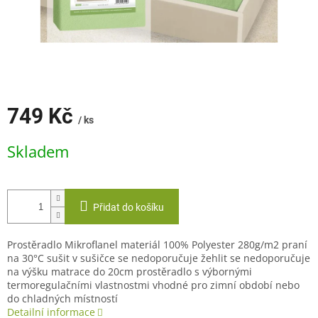
749 Kč
/ ks
Měrná
Skladem
cena:
Přidat do košíku
Prostěradlo Mikroflanel materiál 100% Polyester 280g/m2 praní
na 30°C sušit v sušičce se nedoporučuje žehlit se nedoporučuje
na výšku matrace do 20cm prostěradlo s výbornými
termoregulačními vlastnostmi vhodné pro zimní období nebo
do chladných místností
Detailní informace