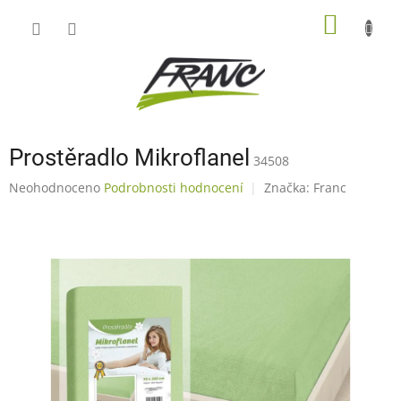
Přejít
NÁKUP
na
obsah
KOŠÍK
Prostěradlo Mikroflanel
34508
Průměrné
Neohodnoceno
Podrobnosti hodnocení
Značka:
Franc
hodnocení
produktu
je
0,0
z
5
hvězdiček.