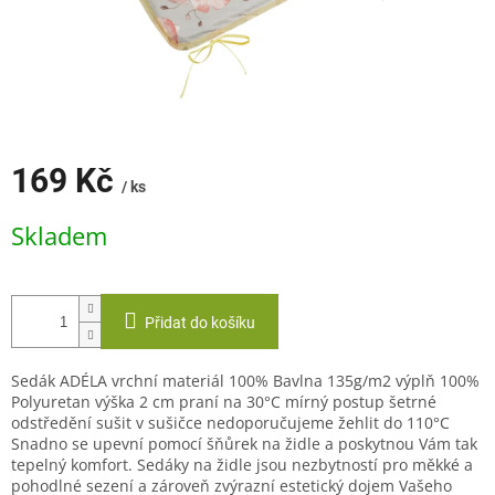
169 Kč
/ ks
Měrná
Skladem
cena:
Přidat do košíku
Sedák ADÉLA vrchní materiál 100% Bavlna 135g/m2 výplň 100%
Polyuretan výška 2 cm praní na 30°C mírný postup šetrné
odstředění sušit v sušičce nedoporučujeme žehlit do 110°C
Snadno se upevní pomocí šňůrek na židle a poskytnou Vám tak
tepelný komfort. Sedáky na židle jsou nezbytností pro měkké a
pohodlné sezení a zároveň zvýrazní estetický dojem Vašeho