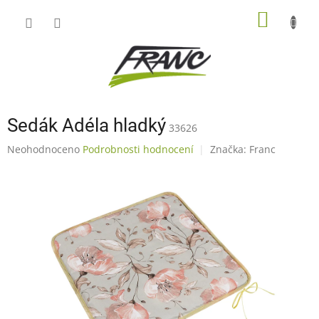
Přejít
NÁKUP
na
obsah
KOŠÍK
Sedák Adéla hladký
33626
Průměrné
Neohodnoceno
Podrobnosti hodnocení
Značka:
Franc
hodnocení
produktu
je
0,0
z
5
hvězdiček.