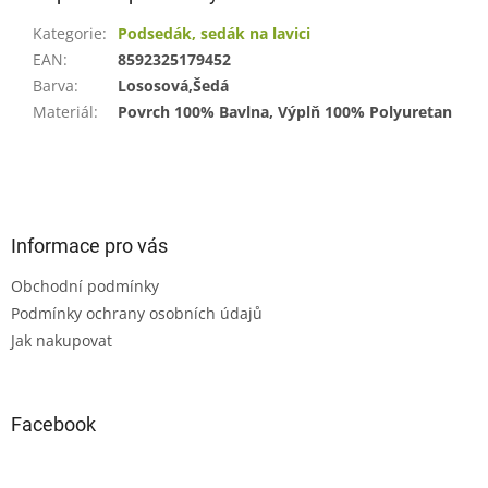
Kategorie
:
Podsedák, sedák na lavici
EAN
:
8592325179452
Barva
:
Lososová,Šedá
Materiál
:
Povrch 100% Bavlna, Výplň 100% Polyuretan
Z
á
p
a
Informace pro vás
t
Obchodní podmínky
í
Podmínky ochrany osobních údajů
Jak nakupovat
Facebook