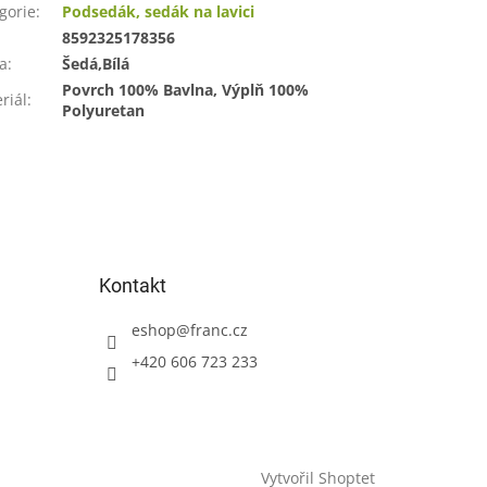
gorie
:
Podsedák, sedák na lavici
:
8592325178356
a
:
Šedá,Bílá
Povrch 100% Bavlna, Výplň 100%
riál
:
Polyuretan
Kontakt
eshop
@
franc.cz
+420 606 723 233
Vytvořil Shoptet