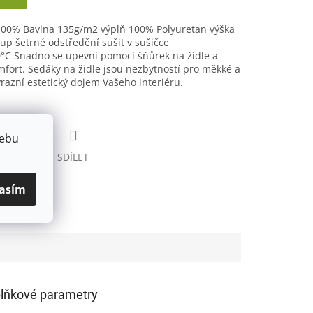
100% Bavlna 135g/m2 výplň 100% Polyuretan výška
up šetrné odstředění sušit v sušičce
°C Snadno se upevní pomocí šňůrek na židle a
fort. Sedáky na židle jsou nezbytností pro měkké a
razní estetický dojem Vašeho interiéru.
webu
HLÍDAT
SDÍLET
asím
lňkové parametry