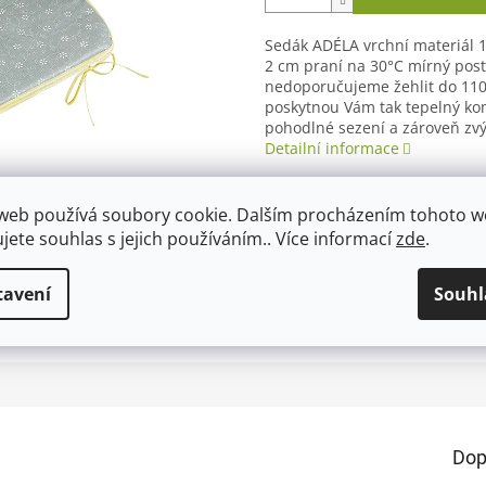
Sedák ADÉLA vrchní materiál 
2 cm praní na 30°C mírný post
nedoporučujeme žehlit do 110
poskytnou Vám tak tepelný kom
pohodlné sezení a zároveň zvý
Detailní informace
web používá soubory cookie. Dalším procházením tohoto 
ujete souhlas s jejich používáním.. Více informací
zde
.
TISK
ZEPTAT SE
tavení
Souhl
Dop