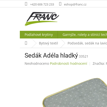
Přejít
+420 606 723 233
eshop@franc.cz
na
obsah
Podlahové krytiny
Garnýže, rolety a stínící tec
Domů
Bytový textil
Podsedák, sedák na lavic
Sedák Adéla hladký
33521
Průměrné
Neohodnoceno
Podrobnosti hodnocení
Značka:
hodnocení
produktu
je
0,0
z
5
hvězdiček.