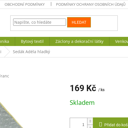
OBCHODNÍ PODMÍNKY
PODMÍNKY OCHRANY OSOBNÍCH ÚDAJŮ
HLEDAT
hnika
Bytový textil
Záclony a dekorační látky
Venkov
i
Sedák Adéla hladký
Franc
169 Kč
/ ks
Měrná
Skladem
cena:
Přidat do koš