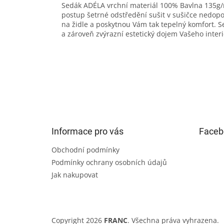
Sedák ADÉLA vrchní materiál 100% Bavlna 135g/
postup šetrné odstředění sušit v sušičce nedo
na židle a poskytnou Vám tak tepelný komfort. S
a zároveň zvýrazní estetický dojem Vašeho interi
Z
á
p
a
t
Informace pro vás
Faceb
í
Obchodní podmínky
Podmínky ochrany osobních údajů
Jak nakupovat
Copyright 2026
FRANC
. Všechna práva vyhrazena.