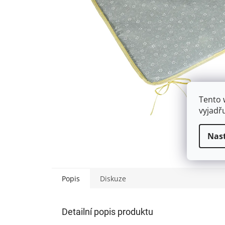
Tento 
vyjadř
Nas
Popis
Diskuze
Detailní popis produktu