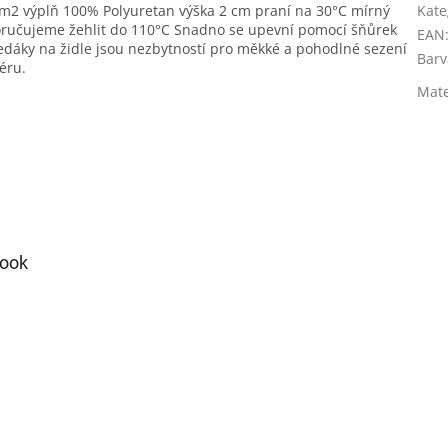
m2 výplň 100% Polyuretan výška 2 cm praní na 30°C mírný
Kate
poručujeme žehlit do 110°C Snadno se upevní pomocí šňůrek
EAN
edáky na židle jsou nezbytností pro měkké a pohodlné sezení
Barv
éru.
Mate
ook