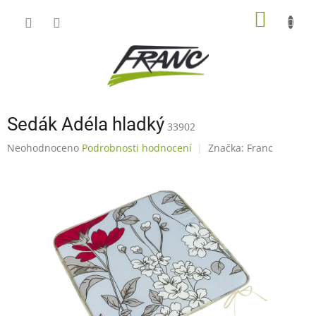
Přejít
NÁKUP
na
obsah
KOŠÍK
Sedák Adéla hladký
33902
Průměrné
Neohodnoceno
Podrobnosti hodnocení
Značka:
Franc
hodnocení
produktu
je
0,0
z
5
hvězdiček.