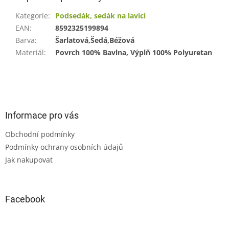
Kategorie
:
Podsedák, sedák na lavici
EAN
:
8592325199894
Barva
:
Šarlatová,Šedá,Béžová
Materiál
:
Povrch 100% Bavlna, Výplň 100% Polyuretan
Z
á
p
a
Informace pro vás
t
Obchodní podmínky
í
Podmínky ochrany osobních údajů
Jak nakupovat
Facebook