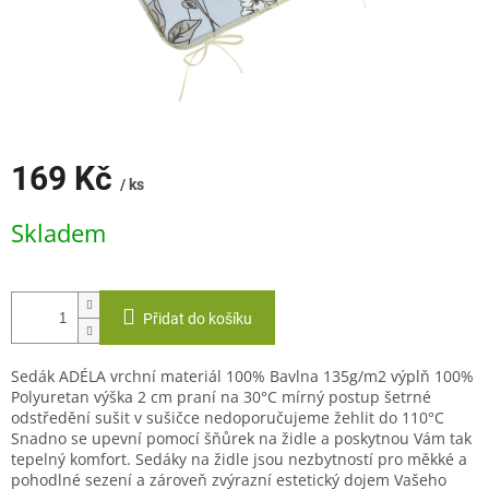
169 Kč
/ ks
Měrná
Skladem
cena:
Přidat do košíku
Sedák ADÉLA vrchní materiál 100% Bavlna 135g/m2 výplň 100%
Polyuretan výška 2 cm praní na 30°C mírný postup šetrné
odstředění sušit v sušičce nedoporučujeme žehlit do 110°C
Snadno se upevní pomocí šňůrek na židle a poskytnou Vám tak
tepelný komfort. Sedáky na židle jsou nezbytností pro měkké a
pohodlné sezení a zároveň zvýrazní estetický dojem Vašeho