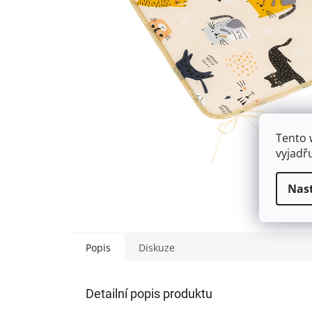
Tento 
vyjadř
Nas
Popis
Diskuze
Detailní popis produktu