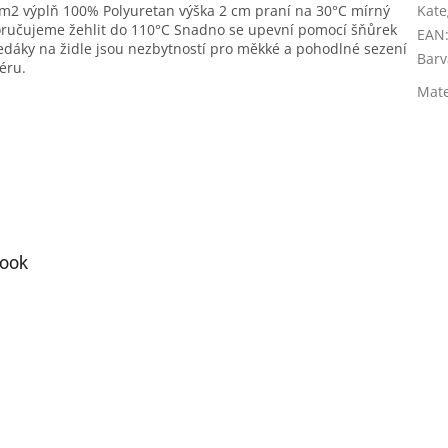
m2 výplň 100% Polyuretan výška 2 cm praní na 30°C mírný
Kate
poručujeme žehlit do 110°C Snadno se upevní pomocí šňůrek
EAN
edáky na židle jsou nezbytností pro měkké a pohodlné sezení
Barv
éru.
Mate
ook