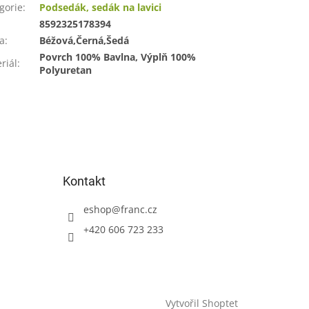
gorie
:
Podsedák, sedák na lavici
:
8592325178394
a
:
Béžová,Černá,Šedá
Povrch 100% Bavlna, Výplň 100%
riál
:
Polyuretan
Kontakt
eshop
@
franc.cz
+420 606 723 233
Vytvořil Shoptet