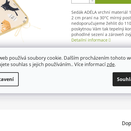
Sedák ADÉLA vrchní materiál 
2 cm praní na 30°C mírný post
nedoporučujeme žehlit do 110
poskytnou Vám tak tepelný kom
pohodlné sezení a zároveň zvý
Detailní informace
web používá soubory cookie. Dalším procházením tohoto 
ujete souhlas s jejich používáním.. Více informací
zde
.
TISK
ZEPTAT SE
tavení
Souhl
Dop