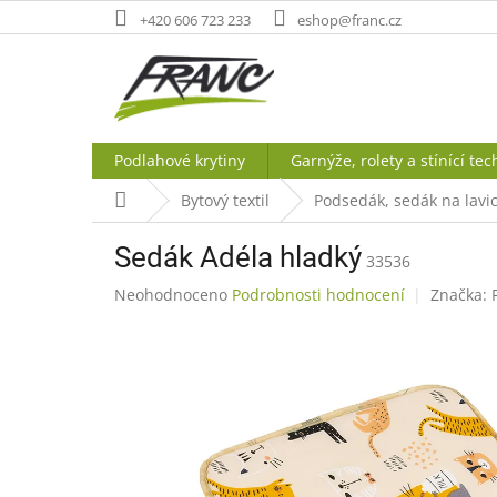
Přejít
+420 606 723 233
eshop@franc.cz
na
obsah
Podlahové krytiny
Garnýže, rolety a stínící tec
Domů
Bytový textil
Podsedák, sedák na lavic
Sedák Adéla hladký
33536
Průměrné
Neohodnoceno
Podrobnosti hodnocení
Značka:
hodnocení
produktu
je
0,0
z
5
hvězdiček.