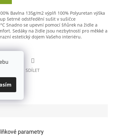
100% Bavlna 135g/m2 výplň 100% Polyuretan výška
up šetrné odstředění sušit v sušičce
°C Snadno se upevní pomocí šňůrek na židle a
fort. Sedáky na židle jsou nezbytností pro měkké a
razní estetický dojem Vašeho interiéru.
webu
HLÍDAT
SDÍLET
asím
lňkové parametry