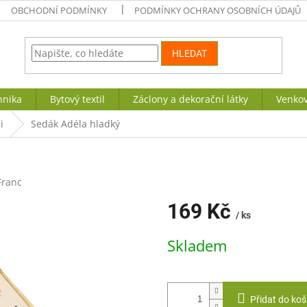
OBCHODNÍ PODMÍNKY
PODMÍNKY OCHRANY OSOBNÍCH ÚDAJŮ
HLEDAT
hnika
Bytový textil
Záclony a dekorační látky
Venkov
i
Sedák Adéla hladký
Franc
169 Kč
/ ks
Měrná
Skladem
cena:
Přidat do koš