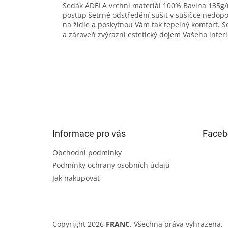
Sedák ADÉLA vrchní materiál 100% Bavlna 135g/
postup šetrné odstředění sušit v sušičce nedo
na židle a poskytnou Vám tak tepelný komfort. S
a zároveň zvýrazní estetický dojem Vašeho interi
Z
á
p
a
t
Informace pro vás
Faceb
í
Obchodní podmínky
Podmínky ochrany osobních údajů
Jak nakupovat
Copyright 2026
FRANC
. Všechna práva vyhrazena.