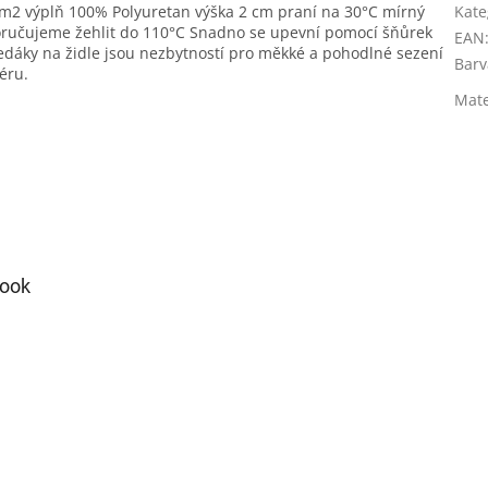
m2 výplň 100% Polyuretan výška 2 cm praní na 30°C mírný
Kate
poručujeme žehlit do 110°C Snadno se upevní pomocí šňůrek
EAN
edáky na židle jsou nezbytností pro měkké a pohodlné sezení
Barv
éru.
Mate
ook