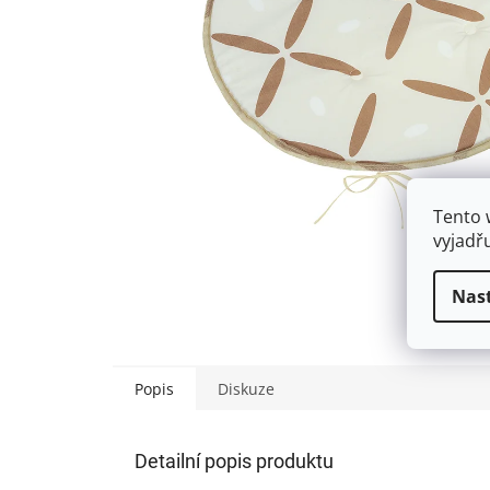
Tento 
vyjadř
Nas
Popis
Diskuze
Detailní popis produktu