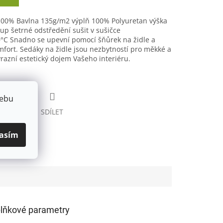
100% Bavlna 135g/m2 výplň 100% Polyuretan výška
up šetrné odstředění sušit v sušičce
°C Snadno se upevní pomocí šňůrek na židle a
fort. Sedáky na židle jsou nezbytností pro měkké a
razní estetický dojem Vašeho interiéru.
webu
HLÍDAT
SDÍLET
asím
lňkové parametry