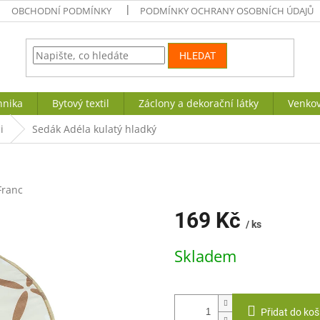
OBCHODNÍ PODMÍNKY
PODMÍNKY OCHRANY OSOBNÍCH ÚDAJŮ
HLEDAT
hnika
Bytový textil
Záclony a dekorační látky
Venkov
i
Sedák Adéla kulatý hladký
Franc
169 Kč
/ ks
Měrná
Skladem
cena:
Přidat do koš