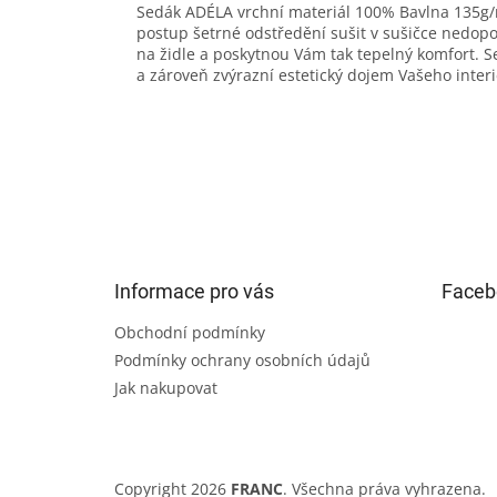
Sedák ADÉLA vrchní materiál 100% Bavlna 135g/
postup šetrné odstředění sušit v sušičce nedo
na židle a poskytnou Vám tak tepelný komfort. S
a zároveň zvýrazní estetický dojem Vašeho interi
Z
á
p
a
t
Informace pro vás
Faceb
í
Obchodní podmínky
Podmínky ochrany osobních údajů
Jak nakupovat
Copyright 2026
FRANC
. Všechna práva vyhrazena.