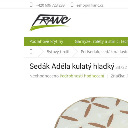
Přejít
+420 606 723 233
eshop@franc.cz
na
obsah
Podlahové krytiny
Garnýže, rolety a stínící tec
Domů
Bytový textil
Podsedák, sedák na lavic
Sedák Adéla kulatý hladký
33722
Průměrné
Neohodnoceno
Podrobnosti hodnocení
Značka:
hodnocení
produktu
je
0,0
z
5
hvězdiček.