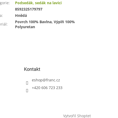
gorie
:
Podsedák, sedák na lavici
:
8592325179797
a
:
Hnědá
Povrch 100% Bavlna, Výplň 100%
riál
:
Polyuretan
Kontakt
eshop
@
franc.cz
+420 606 723 233
Vytvořil Shoptet