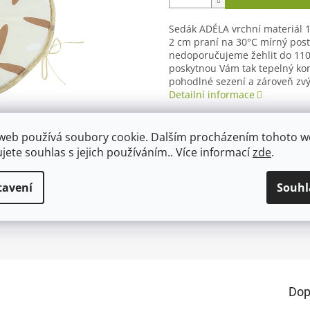
Sedák ADÉLA vrchní materiál 
2 cm praní na 30°C mírný post
nedoporučujeme žehlit do 110
poskytnou Vám tak tepelný kom
pohodlné sezení a zároveň zvý
Detailní informace
web používá soubory cookie. Dalším procházením tohoto 
ujete souhlas s jejich používáním.. Více informací
zde
.
TISK
ZEPTAT SE
tavení
Souhl
Dop