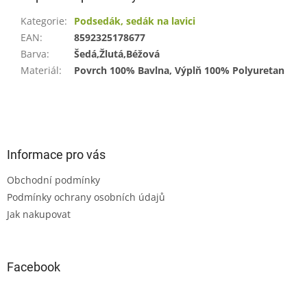
Kategorie
:
Podsedák, sedák na lavici
EAN
:
8592325178677
Barva
:
Šedá,Žlutá,Béžová
Materiál
:
Povrch 100% Bavlna, Výplň 100% Polyuretan
Z
á
p
a
Informace pro vás
t
Obchodní podmínky
í
Podmínky ochrany osobních údajů
Jak nakupovat
Facebook