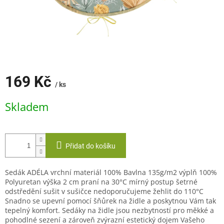
169 Kč
/ ks
Měrná
Skladem
cena:
Přidat do košíku
Sedák ADÉLA vrchní materiál 100% Bavlna 135g/m2 výplň 100%
Polyuretan výška 2 cm praní na 30°C mírný postup šetrné
odstředění sušit v sušičce nedoporučujeme žehlit do 110°C
Snadno se upevní pomocí šňůrek na židle a poskytnou Vám tak
tepelný komfort. Sedáky na židle jsou nezbytností pro měkké a
pohodlné sezení a zároveň zvýrazní estetický dojem Vašeho