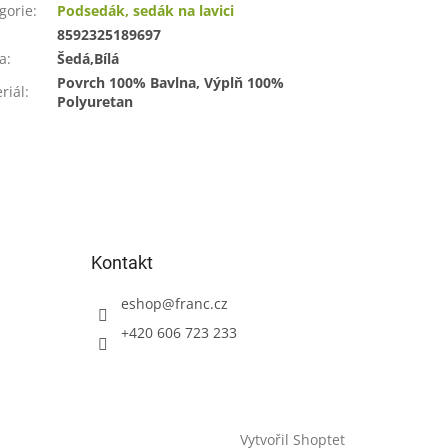
gorie
:
Podsedák, sedák na lavici
:
8592325189697
a
:
Šedá,Bílá
Povrch 100% Bavlna, Výplň 100%
riál
:
Polyuretan
Kontakt
eshop
@
franc.cz
+420 606 723 233
Vytvořil Shoptet