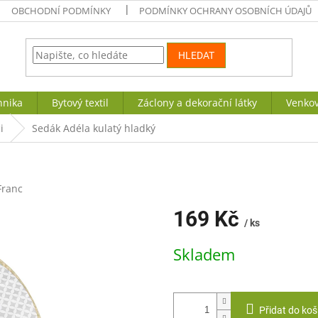
OBCHODNÍ PODMÍNKY
PODMÍNKY OCHRANY OSOBNÍCH ÚDAJŮ
HLEDAT
hnika
Bytový textil
Záclony a dekorační látky
Venkov
i
Sedák Adéla kulatý hladký
Franc
169 Kč
/ ks
Měrná
Skladem
cena:
Přidat do koš