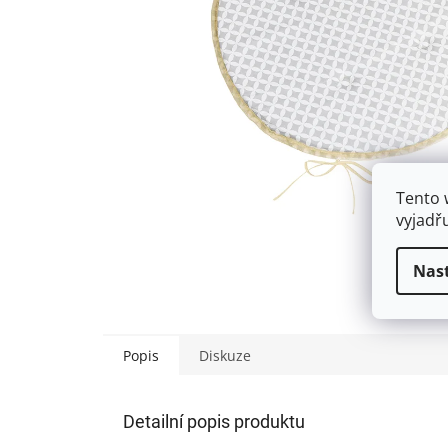
Tento 
vyjadř
Nas
Popis
Diskuze
Detailní popis produktu