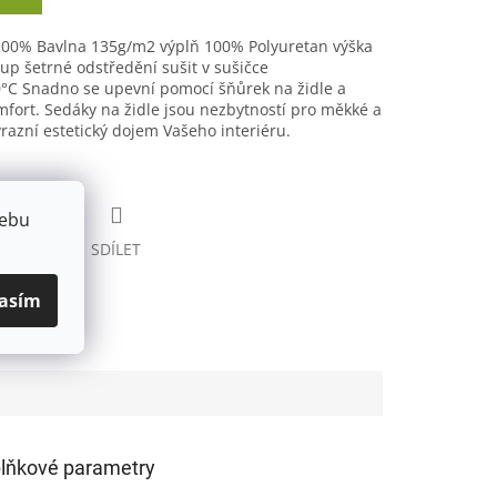
100% Bavlna 135g/m2 výplň 100% Polyuretan výška
up šetrné odstředění sušit v sušičce
°C Snadno se upevní pomocí šňůrek na židle a
fort. Sedáky na židle jsou nezbytností pro měkké a
razní estetický dojem Vašeho interiéru.
webu
HLÍDAT
SDÍLET
asím
lňkové parametry