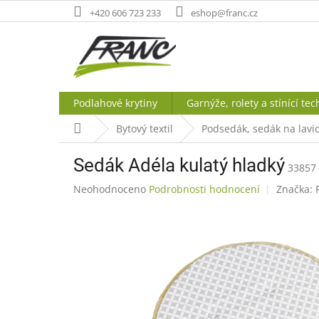
Přejít
+420 606 723 233
eshop@franc.cz
na
obsah
Podlahové krytiny
Garnýže, rolety a stínící tec
Domů
Bytový textil
Podsedák, sedák na lavic
Sedák Adéla kulatý hladký
33857
Průměrné
Neohodnoceno
Podrobnosti hodnocení
Značka:
hodnocení
produktu
je
0,0
z
5
hvězdiček.