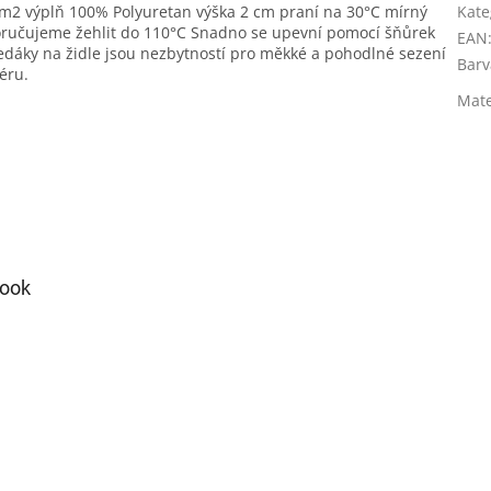
m2 výplň 100% Polyuretan výška 2 cm praní na 30°C mírný
Kate
poručujeme žehlit do 110°C Snadno se upevní pomocí šňůrek
EAN
edáky na židle jsou nezbytností pro měkké a pohodlné sezení
Barv
éru.
Mate
ook