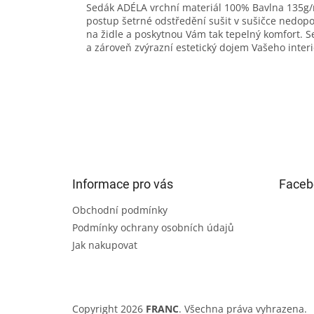
Sedák ADÉLA vrchní materiál 100% Bavlna 135g/
postup šetrné odstředění sušit v sušičce nedo
na židle a poskytnou Vám tak tepelný komfort. S
a zároveň zvýrazní estetický dojem Vašeho interi
Z
á
p
a
t
Informace pro vás
Faceb
í
Obchodní podmínky
Podmínky ochrany osobních údajů
Jak nakupovat
Copyright 2026
FRANC
. Všechna práva vyhrazena.