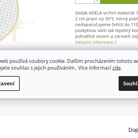
Sedák ADÉLA vrchní materiál 
2 cm praní na 30°C mírný post
nedoporučujeme žehlit do 110
poskytnou Vám tak tepelný kom
pohodlné sezení a zároveň zvý
Detailní informace
web používá soubory cookie. Dalším procházením tohoto 
ujete souhlas s jejich používáním.. Více informací
zde
.
TISK
ZEPTAT SE
tavení
Souhl
Dop