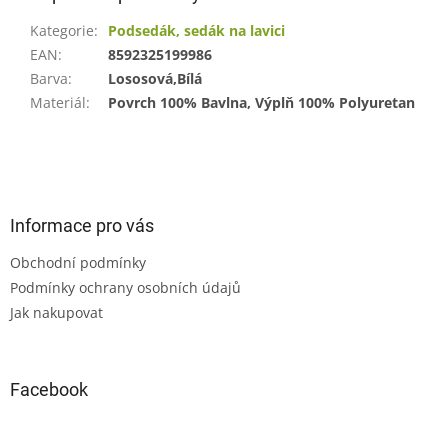
Kategorie
:
Podsedák, sedák na lavici
EAN
:
8592325199986
Barva
:
Lososová,Bílá
Materiál
:
Povrch 100% Bavlna, Výplň 100% Polyuretan
Z
á
p
a
Informace pro vás
t
Obchodní podmínky
í
Podmínky ochrany osobních údajů
Jak nakupovat
Facebook