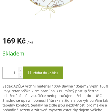
169 Kč
/ ks
Měrná
Skladem
cena:
Přidat do košíku
Sedák ADÉLA vrchní materiál 100% Bavlna 135g/m2 výplň 100%
Polyuretan výška 2 cm praní na 30°C mírný postup šetrné
odstředění sušit v sušičce nedoporučujeme žehlit do 110°C
Snadno se upevní pomocí šňůrek na židle a poskytnou Vám tak
tepelný komfort. Sedáky na židle jsou nezbytností pro měkké a
pohodlné sezení a zároveň zvýrazní estetický dojem Vašeho