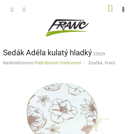
Přejít
NÁKUP
na
obsah
KOŠÍK
Sedák Adéla kulatý hladký
33929
Průměrné
Neohodnoceno
Podrobnosti hodnocení
Značka:
Franc
hodnocení
produktu
je
0,0
z
5
hvězdiček.