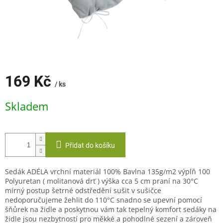
169 Kč
/ ks
Měrná
Skladem
cena:
Přidat do košíku
Sedák ADÉLA vrchní materiál 100% Bavlna 135g/m2 výplň 100
Polyuretan ( molitanová drť ) výška cca 5 cm praní na 30°C
mírný postup šetrné odstředění sušit v sušičce
nedoporučujeme žehlit do 110°C snadno se upevní pomocí
šňůrek na židle a poskytnou vám tak tepelný komfort sedáky na
židle jsou nezbytností pro měkké a pohodlné sezení a zároveň