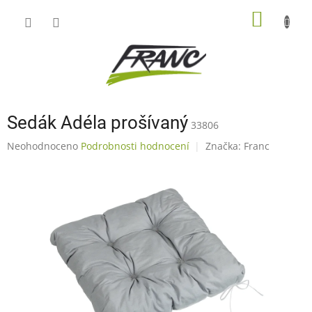
Přejít
NÁKUP
na
obsah
KOŠÍK
Sedák Adéla prošívaný
33806
Průměrné
Neohodnoceno
Podrobnosti hodnocení
Značka:
Franc
hodnocení
produktu
je
0,0
z
5
hvězdiček.