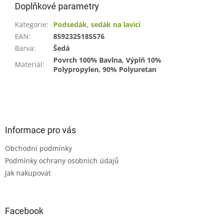
Doplňkové parametry
Kategorie
:
Podsedák, sedák na lavici
EAN
:
8592325185576
Barva
:
Šedá
Povrch 100% Bavlna, Výplň 10%
Materiál
:
Polypropylen, 90% Polyuretan
Z
á
p
a
Informace pro vás
t
Obchodní podmínky
í
Podmínky ochrany osobních údajů
Jak nakupovat
Facebook