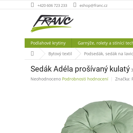
Přejít
+420 606 723 233
eshop@franc.cz
na
obsah
Podlahové krytiny
Garnýže, rolety a stínící tec
Domů
Bytový textil
Podsedák, sedák na lavic
Sedák Adéla prošívaný kulatý
Průměrné
Neohodnoceno
Podrobnosti hodnocení
Značka:
hodnocení
produktu
je
0,0
z
5
hvězdiček.