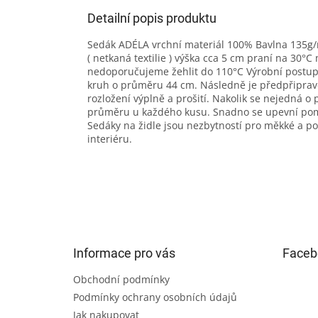
Detailní popis produktu
Sedák ADÉLA vrchní materiál 100% Bavlna 135g/m
( netkaná textilie ) výška cca 5 cm praní na 30°C
nedoporučujeme žehlit do 110°C Výrobní postup 
kruh o průměru 44 cm. Následně je předpřiprave
rozložení výplně a prošití. Nakolik se nejedná 
průměru u každého kusu. Snadno se upevní pomo
Sedáky na židle jsou nezbytností pro měkké a p
interiéru.
Z
á
p
a
t
Informace pro vás
Faceb
í
Obchodní podmínky
Podmínky ochrany osobních údajů
Jak nakupovat