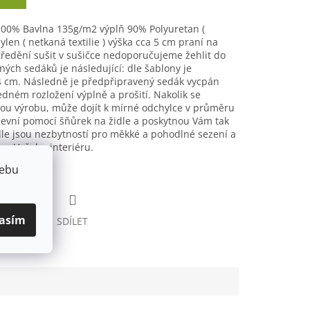
100% Bavlna 135g/m2 výplň 90% Polyuretan (
len ( netkaná textilie ) výška cca 5 cm praní na
ředění sušit v sušičce nedoporučujeme žehlit do
ých sedáků je následující: dle šablony je
4 cm. Následně je předpřipravený sedák vycpán
ledném rozložení výplně a prošití. Nakolik se
ou výrobu, může dojít k mírné odchylce v průměru
evní pomocí šňůrek na židle a poskytnou Vám tak
dle jsou nezbytností pro měkké a pohodlné sezení a
em Vašeho interiéru.
webu
asím
HLÍDAT
SDÍLET