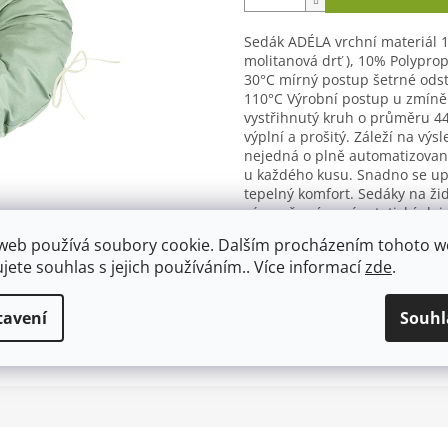
Sedák ADÉLA vrchní materiál 
molitanová drť ), 10% Polypropy
30°C mírný postup šetrné odst
110°C Výrobní postup u zmíněn
vystřihnutý kruh o průměru 4
výplní a prošitý. Záleží na výs
nejedná o plně automatizovan
u každého kusu. Snadno se up
tepelný komfort. Sedáky na ži
zároveň zvýrazní estetický doj
Detailní informace
web používá soubory cookie. Dalším procházením tohoto 
ujete souhlas s jejich používáním.. Více informací
zde
.
tavení
Souhl
TISK
ZEPTAT SE