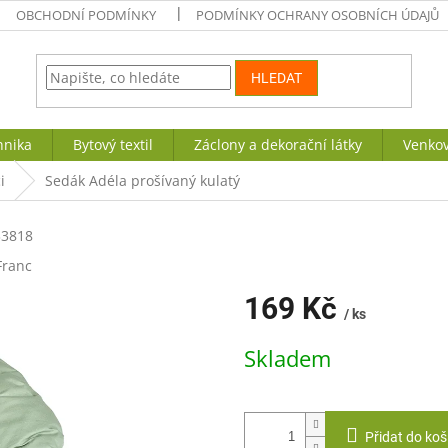
OBCHODNÍ PODMÍNKY
PODMÍNKY OCHRANY OSOBNÍCH ÚDAJŮ
HLEDAT
hnika
Bytový textil
Záclony a dekorační látky
Venkov
i
Sedák Adéla prošívaný kulatý
33818
Franc
169 Kč
/ ks
Měrná
Skladem
cena:
Přidat do koš