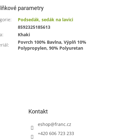
lňkové parametry
gorie
:
Podsedák, sedák na lavici
:
8592325185613
a
:
Khaki
Povrch 100% Bavlna, Výplň 10%
riál
:
Polypropylen, 90% Polyuretan
Kontakt
eshop
@
franc.cz
+420 606 723 233