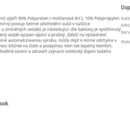
Dop
2 výplň 90% Polyuretan ( molitanová drť ), 10% Polypropylen
Kate
 mírný postup šetrné odstředění sušit v sušičce
EAN
u zmíněných sedáků je následující: dle šablony je vystřihnutý
Barv
ný sedák vycpán výplní a prošitý. Záleží na výsledném
o plně automatizovanou výrobu, může dojít k mírné odchylce v
Mate
cí šňůrek na židle a poskytnou Vám tak tepelný komfort.
ohodlné sezení a zároveň zvýrazní estetický dojem Vašeho
ook