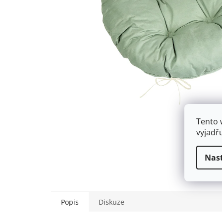
Tento 
vyjadř
Nas
Popis
Diskuze