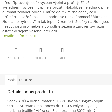
předpřipravený sedák vycpán výplní a prošitý. Záleží na
výsledném rozložení výplně a prošití. Nakolik se nejedná o plně
automatizovanou výrobu, může dojít k mírné odchylce v
průměru u každého kusu. Snadno se upevní pomocí šňůrek na
židle a poskytnou Vám tak tepelný komfort. Sedáky na židle jsou
nezbytností pro měkké a pohodlné sezení a zároveň zvýrazní
estetický dojem Vašeho interiéru.
Detailní informace
ZEPTAT SE
HLÍDAT
SDÍLET
Popis
Diskuze
Detailní popis produktu
Sedák ADÉLA vrchní materiál 100% Bavlna 135g/m2 výplň
90% Polyuretan ( molitanová drť ), 10% Polypropylen (
netkaná textilie ) výška cca 5 cm praní na 30°C mírný