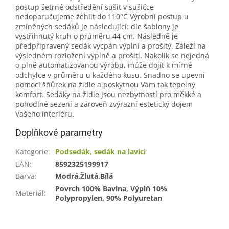
postup šetrné odstředění sušit v sušičce
nedoporučujeme žehlit do 110°C Výrobní postup u
zmíněných sedáků je následující: dle šablony je
vystřihnutý kruh o průměru 44 cm. Následně je
předpřipravený sedák vycpán výplní a prošitý. Záleží na
výsledném rozložení výplně a prošití. Nakolik se nejedná
o plně automatizovanou výrobu, může dojít k mírné
odchylce v průměru u každého kusu. Snadno se upevní
pomocí šňůrek na židle a poskytnou Vám tak tepelný
komfort. Sedáky na židle jsou nezbytností pro měkké a
pohodlné sezení a zároveň zvýrazní estetický dojem
Vašeho interiéru.
Doplňkové parametry
Kategorie
:
Podsedák, sedák na lavici
EAN
:
8592325199917
Barva
:
Modrá,Žlutá,Bílá
Povrch 100% Bavlna, Výplň 10%
Materiál
:
Polypropylen, 90% Polyuretan
Z