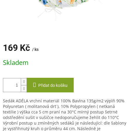
169 Kč
/ ks
Měrná
Skladem
cena:
Přidat do košíku
Sedák ADÉLA vrchní materiál 100% Bavlna 135g/m2 výplň 90%
Polyuretan ( molitanová drť ), 10% Polypropylen ( netkaná
textilie ) výška cca 5 cm praní na 30°C mírný postup šetrné
odstředění sušit v sušičce nedoporučujeme žehlit do 110°C
Výrobní postup u zmíněných sedáků je následující: dle šablony
je vystřihnutý kruh o průměru 44 cm. Následně je