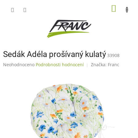
Přejít
NÁKUP
na
obsah
KOŠÍK
Sedák Adéla prošívaný kulatý
33908
Průměrné
Neohodnoceno
Podrobnosti hodnocení
Značka:
Franc
hodnocení
produktu
je
0,0
z
5
hvězdiček.