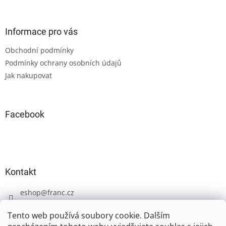
á
p
a
Informace pro vás
t
Obchodní podmínky
í
Podmínky ochrany osobních údajů
Jak nakupovat
Facebook
Kontakt
eshop
@
franc.cz
+420 606 723 233
Tento web používá soubory cookie. Dalším