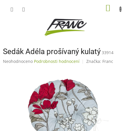
Přejít
NÁKUP
na
obsah
KOŠÍK
Sedák Adéla prošívaný kulatý
33914
Průměrné
Neohodnoceno
Podrobnosti hodnocení
Značka:
Franc
hodnocení
produktu
je
0,0
z
5
hvězdiček.