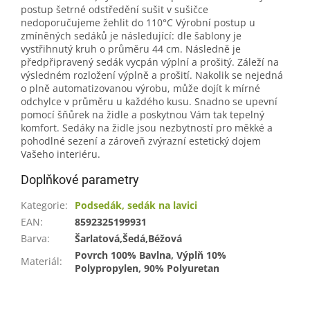
postup šetrné odstředění sušit v sušičce
nedoporučujeme žehlit do 110°C Výrobní postup u
zmíněných sedáků je následující: dle šablony je
vystřihnutý kruh o průměru 44 cm. Následně je
předpřipravený sedák vycpán výplní a prošitý. Záleží na
výsledném rozložení výplně a prošití. Nakolik se nejedná
o plně automatizovanou výrobu, může dojít k mírné
odchylce v průměru u každého kusu. Snadno se upevní
pomocí šňůrek na židle a poskytnou Vám tak tepelný
komfort. Sedáky na židle jsou nezbytností pro měkké a
pohodlné sezení a zároveň zvýrazní estetický dojem
Vašeho interiéru.
Doplňkové parametry
Kategorie
:
Podsedák, sedák na lavici
EAN
:
8592325199931
Barva
:
Šarlatová,Šedá,Béžová
Povrch 100% Bavlna, Výplň 10%
Materiál
:
Polypropylen, 90% Polyuretan
Z