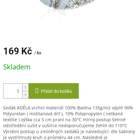
169 Kč
/ ks
Měrná
Skladem
cena:
Přidat do košíku
Sedák ADÉLA vrchní materiál 100% Bavlna 135g/m2 výplň 90%
Polyuretan ( molitanová drť ), 10% Polypropylen ( netkaná
textilie ) výška cca 5 cm praní na 30°C mírný postup šetrné
odstředění sušit v sušičce nedoporučujeme žehlit do 110°C
Výrobní postup u zmíněných sedáků je následující: dle šablony
je vystřihnutý kruh o průměru 44 cm. Následně je