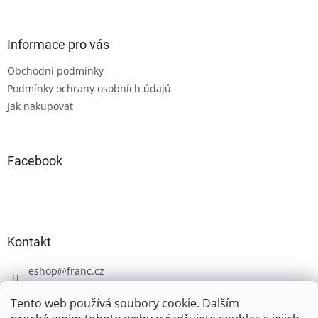
á
p
a
Informace pro vás
t
Obchodní podmínky
í
Podmínky ochrany osobních údajů
Jak nakupovat
Facebook
Kontakt
eshop
@
franc.cz
+420 606 723 233
Tento web používá soubory cookie. Dalším