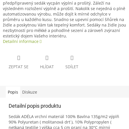
předpřipravený sedák vycpán výplní a prošitý. Záleží na
výsledném rozložení výplně a prošití. Nakolik se nejedná o plně
automatizovanou výrobu, může dojít k mírné odchylce v
průměru u každého kusu. Snadno se upevní pomocí šňůrek na
židle a poskytnou Vám tak tepelný komfort. Sedáky na židle jsou
nezbytností pro měkké a pohodlné sezení a zároveň zvýrazní
estetický dojem Vašeho interiéru.
Detailní informace
ZEPTAT SE
HLÍDAT
SDÍLET
Popis
Diskuze
Detailní popis produktu
Sedák ADÉLA vrchní materiál 100% Bavlna 135g/m2 výplň
90% Polyuretan ( molitanová drť ), 10% Polypropylen (
netkaná textilie ) výška cca 5 cm praní na 30°C mírný