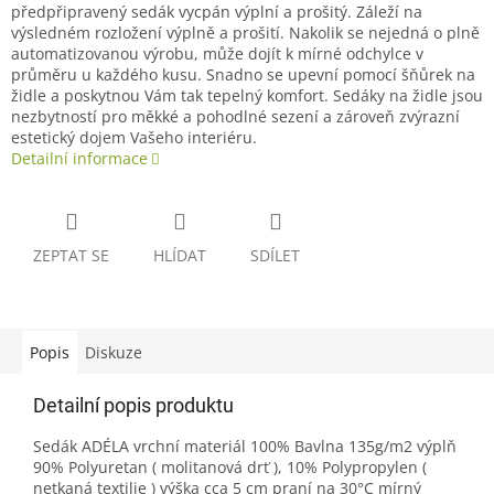
předpřipravený sedák vycpán výplní a prošitý. Záleží na
výsledném rozložení výplně a prošití. Nakolik se nejedná o plně
automatizovanou výrobu, může dojít k mírné odchylce v
průměru u každého kusu. Snadno se upevní pomocí šňůrek na
židle a poskytnou Vám tak tepelný komfort. Sedáky na židle jsou
nezbytností pro měkké a pohodlné sezení a zároveň zvýrazní
estetický dojem Vašeho interiéru.
Detailní informace
ZEPTAT SE
HLÍDAT
SDÍLET
Popis
Diskuze
Detailní popis produktu
Sedák ADÉLA vrchní materiál 100% Bavlna 135g/m2 výplň
90% Polyuretan ( molitanová drť ), 10% Polypropylen (
netkaná textilie ) výška cca 5 cm praní na 30°C mírný