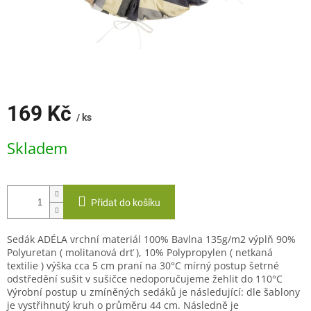
169 Kč
/ ks
Měrná
Skladem
cena:
Přidat do košíku
Sedák ADÉLA vrchní materiál 100% Bavlna 135g/m2 výplň 90%
Polyuretan ( molitanová drť ), 10% Polypropylen ( netkaná
textilie ) výška cca 5 cm praní na 30°C mírný postup šetrné
odstředění sušit v sušičce nedoporučujeme žehlit do 110°C
Výrobní postup u zmíněných sedáků je následující: dle šablony
je vystřihnutý kruh o průměru 44 cm. Následně je