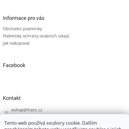
á
p
a
Informace pro vás
t
Obchodní podmínky
í
Podmínky ochrany osobních údajů
Jak nakupovat
Facebook
Kontakt
eshop
@
franc.cz
+420 606 723 233
Tento web používá soubory cookie. Dalším