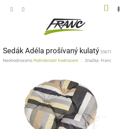
Přejít
NÁKUP
na
obsah
KOŠÍK
Sedák Adéla prošívaný kulatý
33671
Průměrné
Neohodnoceno
Podrobnosti hodnocení
Značka:
Franc
hodnocení
produktu
je
0,0
z
5
hvězdiček.