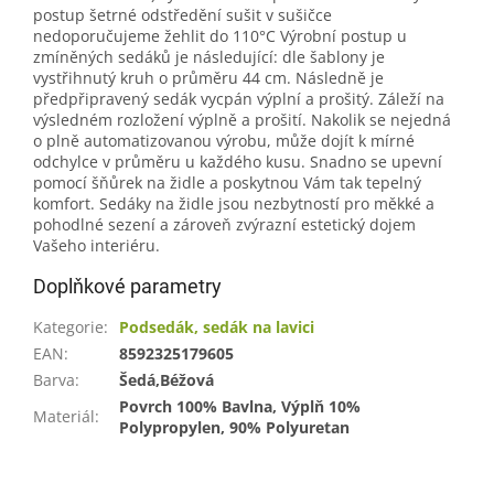
postup šetrné odstředění sušit v sušičce
nedoporučujeme žehlit do 110°C Výrobní postup u
zmíněných sedáků je následující: dle šablony je
vystřihnutý kruh o průměru 44 cm. Následně je
předpřipravený sedák vycpán výplní a prošitý. Záleží na
výsledném rozložení výplně a prošití. Nakolik se nejedná
o plně automatizovanou výrobu, může dojít k mírné
odchylce v průměru u každého kusu. Snadno se upevní
pomocí šňůrek na židle a poskytnou Vám tak tepelný
komfort. Sedáky na židle jsou nezbytností pro měkké a
pohodlné sezení a zároveň zvýrazní estetický dojem
Vašeho interiéru.
Doplňkové parametry
Kategorie
:
Podsedák, sedák na lavici
EAN
:
8592325179605
Barva
:
Šedá,Béžová
Povrch 100% Bavlna, Výplň 10%
Materiál
:
Polypropylen, 90% Polyuretan
Z