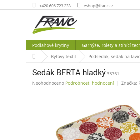
Přejít
+420 606 723 233
eshop@franc.cz
na
obsah
Podlahové krytiny
Garnýže, rolety a stínící tec
Domů
Bytový textil
Podsedák, sedák na lavic
Sedák BERTA hladký
33761
Průměrné
Neohodnoceno
Podrobnosti hodnocení
Značka:
hodnocení
produktu
je
0,0
z
5
hvězdiček.