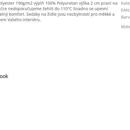
olyester 190g/m2 výplň 100% Polyuretan výška 2 cm praní na
Kate
šičce nedoporučujeme žehlit do 110°C Snadno se upevní
EAN
elný komfort. Sedáky na židle jsou nezbytností pro měkké a
Barv
jem Vašeho interiéru.
Mate
ook