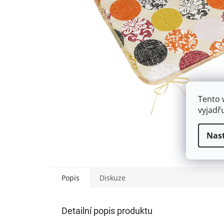
Tento 
vyjadř
Nas
Popis
Diskuze
Detailní popis produktu