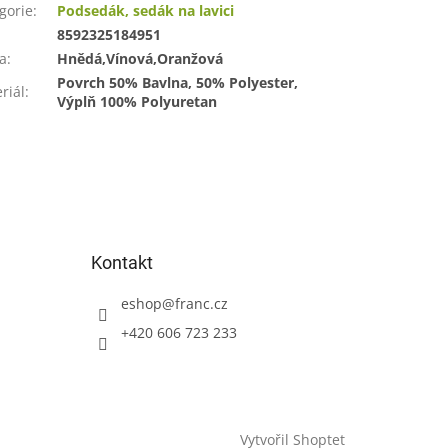
gorie
:
Podsedák, sedák na lavici
:
8592325184951
a
:
Hnědá,Vínová,Oranžová
Povrch 50% Bavlna, 50% Polyester,
riál
:
Výplň 100% Polyuretan
Kontakt
eshop
@
franc.cz
+420 606 723 233
Vytvořil Shoptet