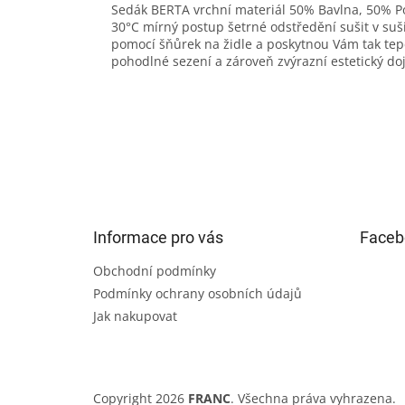
Sedák BERTA vrchní materiál 50% Bavlna, 50% P
30°C mírný postup šetrné odstředění sušit v su
pomocí šňůrek na židle a poskytnou Vám tak tep
pohodlné sezení a zároveň zvýrazní estetický do
Z
á
p
a
t
Informace pro vás
Faceb
í
Obchodní podmínky
Podmínky ochrany osobních údajů
Jak nakupovat
Copyright 2026
FRANC
. Všechna práva vyhrazena.