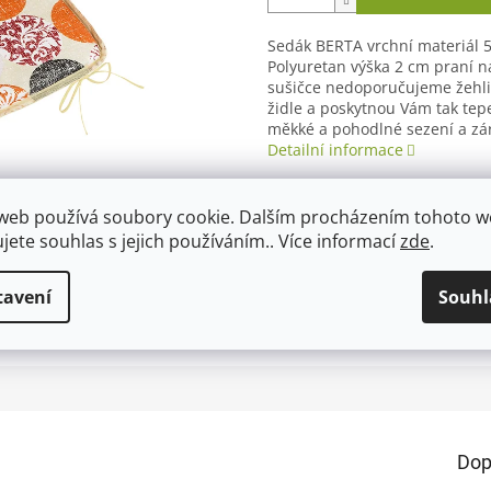
Sedák BERTA vrchní materiál 
Polyuretan výška 2 cm praní n
sušičce nedoporučujeme žehli
židle a poskytnou Vám tak tepe
měkké a pohodlné sezení a zár
Detailní informace
web používá soubory cookie. Dalším procházením tohoto 
ujete souhlas s jejich používáním.. Více informací
zde
.
TISK
ZEPTAT SE
tavení
Souhl
Dop