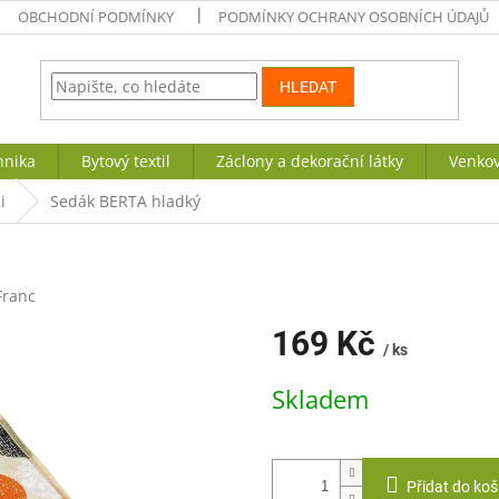
OBCHODNÍ PODMÍNKY
PODMÍNKY OCHRANY OSOBNÍCH ÚDAJŮ
HLEDAT
hnika
Bytový textil
Záclony a dekorační látky
Venkov
i
Sedák BERTA hladký
Franc
169 Kč
/ ks
Měrná
Skladem
cena:
Přidat do koš