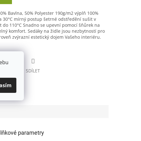
50% Bavlna, 50% Polyester 190g/m2 výplň 100%
a 30°C mírný postup šetrné odstředění sušit v
t do 110°C Snadno se upevní pomocí šňůrek na
lný komfort. Sedáky na židle jsou nezbytností pro
oveň zvýrazní estetický dojem Vašeho interiéru.
webu
HLÍDAT
SDÍLET
asím
lňkové parametry