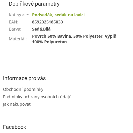
Doplňkové parametry
Kategorie
:
Podsedák, sedák na lavici
EAN
:
8592325185033
Barva
:
Šedá,Bílá
Povrch 50% Bavlna, 50% Polyester, Výplň
Materiál
:
100% Polyuretan
Z
á
p
a
Informace pro vás
t
Obchodní podmínky
í
Podmínky ochrany osobních údajů
Jak nakupovat
Facebook