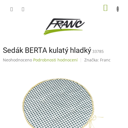
Přejít
NÁKUP
na
obsah
KOŠÍK
Sedák BERTA kulatý hladký
33785
Průměrné
Neohodnoceno
Podrobnosti hodnocení
Značka:
Franc
hodnocení
produktu
je
0,0
z
5
hvězdiček.