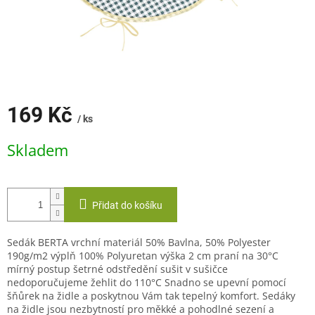
169 Kč
/ ks
Měrná
Skladem
cena:
Přidat do košíku
Sedák BERTA vrchní materiál 50% Bavlna, 50% Polyester
190g/m2 výplň 100% Polyuretan výška 2 cm praní na 30°C
mírný postup šetrné odstředění sušit v sušičce
nedoporučujeme žehlit do 110°C Snadno se upevní pomocí
šňůrek na židle a poskytnou Vám tak tepelný komfort. Sedáky
na židle jsou nezbytností pro měkké a pohodlné sezení a